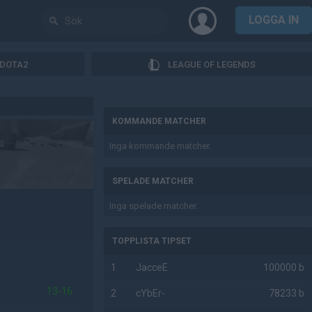
LOGGA IN
DOTA2
LEAGUE OF LEGENDS
AD
KOMMANDE MATCHER
Inga kommande matcher.
SPELADE MATCHER
Inga spelade matcher.
TOPPLISTA TIPSET
1
JacceE
100000 b
13-16
2
cYbEr-
78233 b