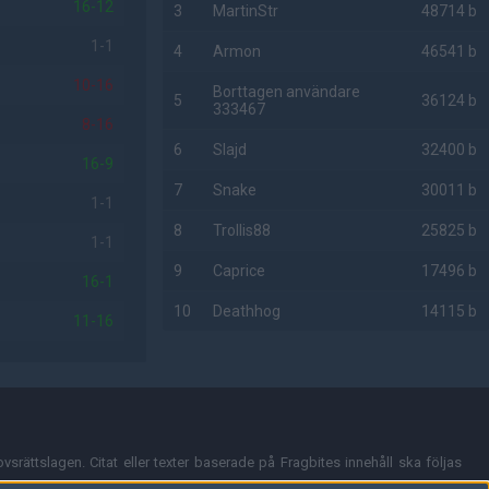
16-12
3
MartinStr
48714 b
1-1
4
Armon
46541 b
10-16
Borttagen användare
5
36124 b
333467
8-16
6
Slajd
32400 b
16-9
7
Snake
30011 b
1-1
8
Trollis88
25825 b
1-1
9
Caprice
17496 b
16-1
10
Deathhog
14115 b
11-16
AD
vsrättslagen. Citat eller texter baserade på Fragbites innehåll ska följas