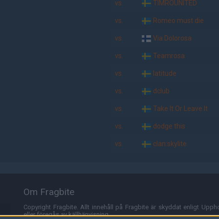
vs.
TIMROUNITED
vs.
Romeo must die
vs.
Via Dolorosa
vs.
Teamrosa
vs.
latitude
vs.
dclub
vs.
Take It Or Leave It
vs.
dodge this
vs.
clan:skylite
Om Fragbite
Copyright Fragbite. Allt innehåll på Fragbite är skyddat enligt Uppho
eller föregås av källhänvisning.