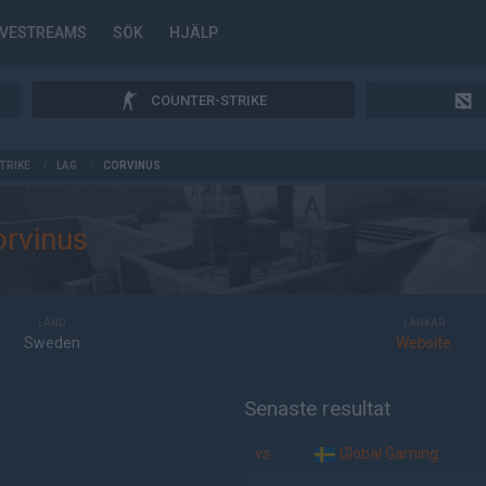
IVESTREAMS
SÖK
HJÄLP
COUNTER-STRIKE
TRIKE
/
LAG
/
CORVINUS
orvinus
LAND
LÄNKAR
Sweden
Website
Senaste resultat
vs.
Global.Gaming