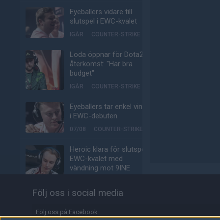
Eyeballers vidare till
slutspel i EWC-kvalet
IGÅR
COUNTER-STRIKE
Loda öppnar för Dota2-
återkomst: "Har bra
budget"
IGÅR
COUNTER-STRIKE
Eyeballers tar enkel vinst
i EWC-debuten
07/08
COUNTER-STRIKE
Heroic klara för slutspel i
EWC-kvalet med
vändning mot 9INE
07/08
COUNTER-STRIKE
Följ oss i social media
Här är världens
vanligaste speldator
Följ oss på Facebook