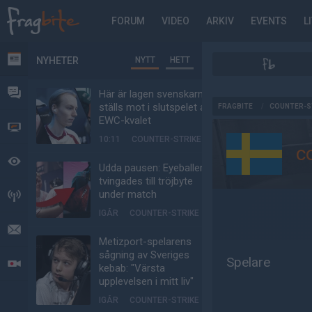
FORUM
VIDEO
ARKIV
EVENTS
L
NYHETER
NYTT
HETT
NYHETER
FORUM
Här är lagen svenskarna
AD
ställs mot i slutspelet av
FRAGBITE
/
COUNTER-S
EWC-kvalet
VIDEO
10:11
COUNTER-STRIKE
c
BEVAKAT
Udda pausen: Eyeballers
tvingades till tröjbyte
under match
HÄNDELSER
IGÅR
COUNTER-STRIKE
MEDDELANDEN
Metizport-spelarens
sågning av Sveriges
Spelare
LIVESÄNDNINGAR
kebab: "Värsta
upplevelsen i mitt liv"
IGÅR
COUNTER-STRIKE