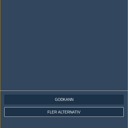
Följ oss i social media
Följ oss på Facebook
Följ oss på Twitter
Följ oss på Instagram
Följ oss på Twitch
Information
Annonsering
Copyright och Privacy Policy
Användaravtal
GODKÄNN
Kontakta
FLER ALTERNATIV
Om Fragbite