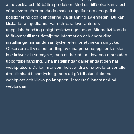
att utveckla och förbättra produkter.
Med din tillåtelse kan vi och
våra leverantörer använda exakta uppgifter om geografisk
Senaste resultat
positionering och identifiering via skanning av enheten. Du kan
klicka för att godkänna vår och våra leverantörers
vs.
Pro100
16-8
uppgiftsbehandling enligt beskrivningen ovan. Alternativt kan du
vs.
Elements Pro Gaming
16-8
få åtkomst till mer detaljerad information och ändra dina
inställningar innan du samtycker eller för att neka samtycke.
vs.
Windigo Gaming
11-16
Observera att viss behandling av dina personuppgifter kanske
inte kräver ditt samtycke, men du har rätt att invända mot sådan
vs.
Mousesports
2-0
uppgiftsbehandling. Dina inställningar gäller endast den här
vs.
Windigo Gaming
0-2
webbplatsen. Du kan när som helst ändra dina preferenser eller
dra tillbaka ditt samtycke genom att gå tillbaka till denna
vs.
Forze
11-16
webbplats och klicka på knappen "Integritet" längst ned på
webbsidan.
vs.
Team Kinguin
2-1
vs.
Heroic
2-1
vs.
Windigo Gaming
10-16
vs.
HD
11-16