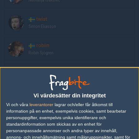
Nemanja Isaković
twist
Simon Eliasson
robiin
Robin Sjögren
EspiranTo
Rokas Milasauskas
Vi värdesätter din integritet
grux-
Vi och våra
leverantorer
lagrar och/eller får åtkomst till
Denis Gutaj
information på en enhet, exempelvis cookies, samt bearbetar
personuppgifter, exempelvis unika identifierare och
maty
standardinformation som skickas av en enhet för
personanpassade annonser och andra typer av innehåll,
Armands Kneita
annons- och innehållsmätning samt målgruppsinsikter, samt för