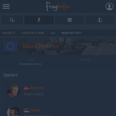
AD
FRAGBITE
/
COUNTER-STRIKE
/
LAG
/
MANS NOT HOT
Mans Not Hot
LAND
LÄNKAR
European Union
Spelare
AcilioN
Asger Larsen
nexa