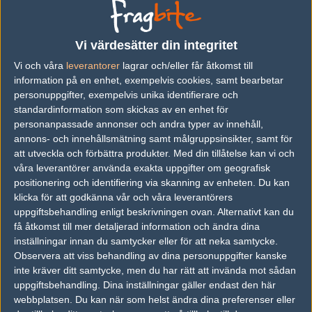
vs.
CounterPoint
8-16
vs.
superteam
16-9
Vi värdesätter din integritet
Vi och våra
leverantorer
lagrar och/eller får åtkomst till
information på en enhet, exempelvis cookies, samt bearbetar
Följ oss i social media
personuppgifter, exempelvis unika identifierare och
standardinformation som skickas av en enhet för
Följ oss på Facebook
personanpassade annonser och andra typer av innehåll,
annons- och innehållsmätning samt målgruppsinsikter, samt för
Följ oss på Twitter
att utveckla och förbättra produkter.
Med din tillåtelse kan vi och
Följ oss på Instagram
våra leverantörer använda exakta uppgifter om geografisk
positionering och identifiering via skanning av enheten. Du kan
Följ oss på Twitch
klicka för att godkänna vår och våra leverantörers
uppgiftsbehandling enligt beskrivningen ovan. Alternativt kan du
Information
få åtkomst till mer detaljerad information och ändra dina
inställningar innan du samtycker eller för att neka samtycke.
Annonsering
Observera att viss behandling av dina personuppgifter kanske
inte kräver ditt samtycke, men du har rätt att invända mot sådan
Copyright och Privacy Policy
uppgiftsbehandling. Dina inställningar gäller endast den här
Användaravtal
webbplatsen. Du kan när som helst ändra dina preferenser eller