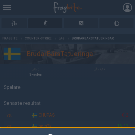
AD
FRAGBITE
/
COUNTER-STRIKE
/
LAG
/
BRUDARBÄRSTATUERINGAR
BrudarBärsTatueringar
LAND
LÄNKAR
Sweden
Spelare
Senaste resultat
vs.
CHUPAS
0-2
vs.
bots2k
16-11