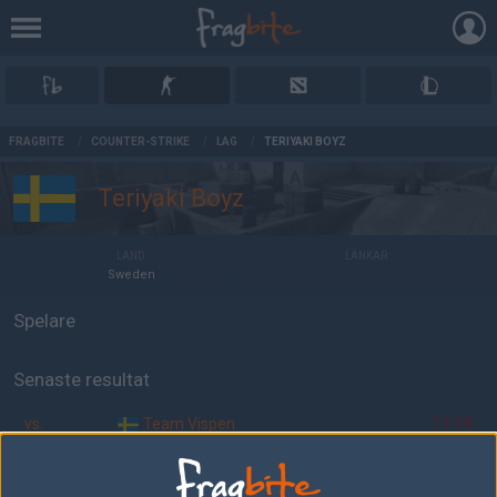
AD
FRAGBITE
/
COUNTER-STRIKE
/
LAG
/
TERIYAKI BOYZ
Teriyaki Boyz
LAND
LÄNKAR
Sweden
Spelare
Senaste resultat
vs.
Team Vispen
17-19