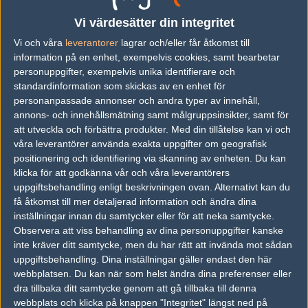
Följ oss i social media
Vi värdesätter din integritet
Följ oss på Facebook
Vi och våra
leverantorer
lagrar och/eller får åtkomst till
information på en enhet, exempelvis cookies, samt bearbetar
Följ oss på Twitter
personuppgifter, exempelvis unika identifierare och
standardinformation som skickas av en enhet för
Följ oss på Instagram
personanpassade annonser och andra typer av innehåll,
Följ oss på Twitch
annons- och innehållsmätning samt målgruppsinsikter, samt för
att utveckla och förbättra produkter.
Med din tillåtelse kan vi och
Information
våra leverantörer använda exakta uppgifter om geografisk
positionering och identifiering via skanning av enheten. Du kan
Annonsering
klicka för att godkänna vår och våra leverantörers
uppgiftsbehandling enligt beskrivningen ovan. Alternativt kan du
Copyright och Privacy Policy
få åtkomst till mer detaljerad information och ändra dina
inställningar innan du samtycker eller för att neka samtycke.
Användaravtal
Observera att viss behandling av dina personuppgifter kanske
Kontakta
inte kräver ditt samtycke, men du har rätt att invända mot sådan
uppgiftsbehandling. Dina inställningar gäller endast den här
webbplatsen. Du kan när som helst ändra dina preferenser eller
Om Fragbite
dra tillbaka ditt samtycke genom att gå tillbaka till denna
Copyright Fragbite. Allt innehåll på Fragbite är skyddat enligt
webbplats och klicka på knappen "Integritet" längst ned på