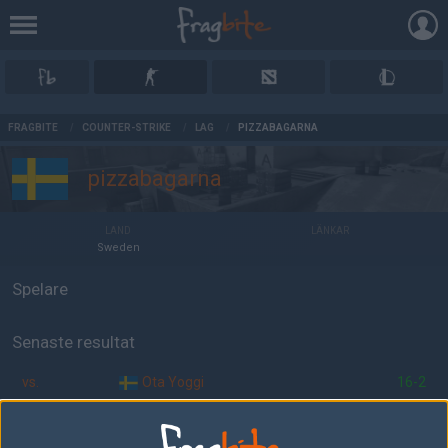
AD
FRAGBITE
/
COUNTER-STRIKE
/
LAG
/
PIZZABAGARNA
pizzabagarna
LAND
LÄNKAR
Sweden
Spelare
Senaste resultat
vs.
Ota Yoggi
16-2
vs.
#FREEIBP
2-0