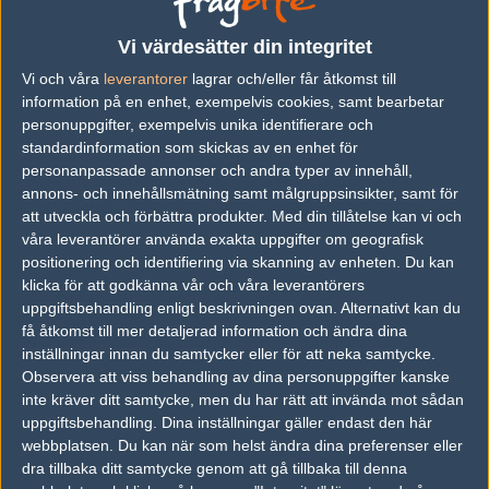
Vi värdesätter din integritet
Följ oss i social media
Vi och våra
leverantorer
lagrar och/eller får åtkomst till
information på en enhet, exempelvis cookies, samt bearbetar
Följ oss på Facebook
personuppgifter, exempelvis unika identifierare och
Följ oss på Twitter
standardinformation som skickas av en enhet för
personanpassade annonser och andra typer av innehåll,
Följ oss på Instagram
annons- och innehållsmätning samt målgruppsinsikter, samt för
att utveckla och förbättra produkter.
Med din tillåtelse kan vi och
Följ oss på Twitch
våra leverantörer använda exakta uppgifter om geografisk
positionering och identifiering via skanning av enheten. Du kan
Information
klicka för att godkänna vår och våra leverantörers
Annonsering
uppgiftsbehandling enligt beskrivningen ovan. Alternativt kan du
få åtkomst till mer detaljerad information och ändra dina
Copyright och Privacy Policy
inställningar innan du samtycker eller för att neka samtycke.
Observera att viss behandling av dina personuppgifter kanske
Användaravtal
inte kräver ditt samtycke, men du har rätt att invända mot sådan
Kontakta
uppgiftsbehandling. Dina inställningar gäller endast den här
webbplatsen. Du kan när som helst ändra dina preferenser eller
dra tillbaka ditt samtycke genom att gå tillbaka till denna
Om Fragbite