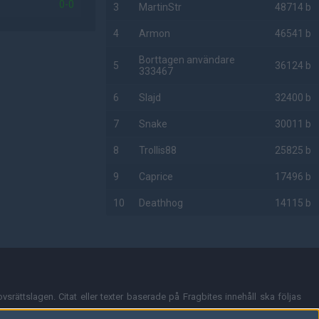
0-0
3
MartinStr
48714 b
4
Armon
46541 b
Borttagen användare
5
36124 b
333467
6
Slajd
32400 b
7
Snake
30011 b
8
Trollis88
25825 b
9
Caprice
17496 b
10
Deathhog
14115 b
AD
vsrättslagen. Citat eller texter baserade på Fragbites innehåll ska följas