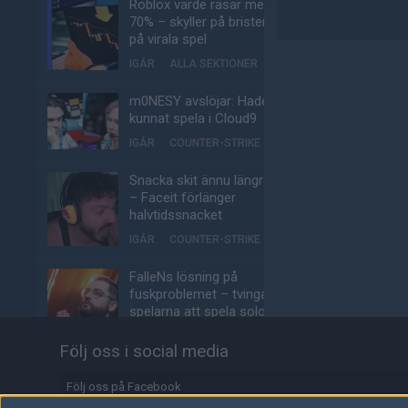
Roblox värde rasar med
70% – skyller på bristen
på virala spel
IGÅR
ALLA SEKTIONER
m0NESY avslöjar: Hade
kunnat spela i Cloud9
IGÅR
COUNTER-STRIKE
Snacka skit ännu längre
– Faceit förlänger
halvtidssnacket
IGÅR
COUNTER-STRIKE
FalleNs lösning på
fuskproblemet – tvinga
spelarna att spela solo-
queue
Följ oss i social media
IGÅR
COUNTER-STRIKE
Följ oss på Facebook
EA uppköpta av