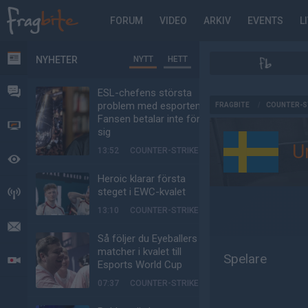
FORUM
VIDEO
ARKIV
EVENTS
L
NYHETER
NYTT
HETT
NYHETER
FORUM
ESL-chefens största
AD
problem med esporten:
FRAGBITE
/
COUNTER-S
Fansen betalar inte för
VIDEO
sig
U
13:52
COUNTER-STRIKE
BEVAKAT
Heroic klarar första
steget i EWC-kvalet
HÄNDELSER
13:10
COUNTER-STRIKE
MEDDELANDEN
Så följer du Eyeballers
matcher i kvalet till
Spelare
LIVESÄNDNINGAR
Esports World Cup
07:37
COUNTER-STRIKE