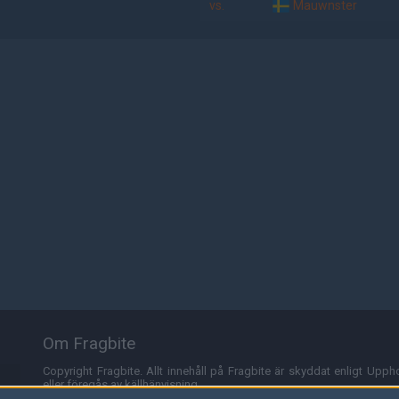
vs.
Mauwnster
Om Fragbite
Copyright Fragbite. Allt innehåll på Fragbite är skyddat enligt Uppho
eller föregås av källhänvisning.