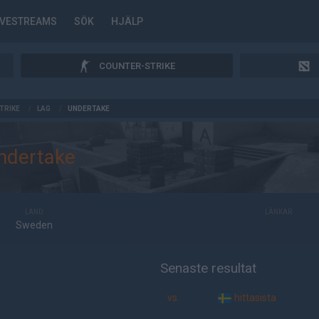
IVESTREAMS
SÖK
HJÄLP
COUNTER-STRIKE
TRIKE
/
LAG
/
UNDERTAKE
ndertake
LAND
LÄNKAR
Sweden
Senaste resultat
vs.
hittasista