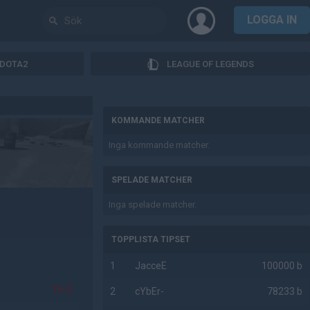
LOGGA IN
DOTA2
LEAGUE OF LEGENDS
AD
KOMMANDE MATCHER
Inga kommande matcher.
SPELADE MATCHER
Inga spelade matcher.
TOPPLISTA TIPSET
1
JacceE
100000 b
16-2
2
cYbEr-
78233 b