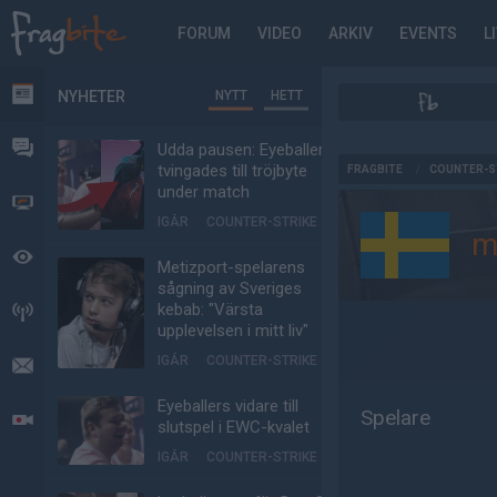
FORUM
VIDEO
ARKIV
EVENTS
L
NYHETER
NYTT
HETT
NYHETER
FORUM
Udda pausen: Eyeballers
AD
tvingades till tröjbyte
FRAGBITE
/
COUNTER-S
under match
VIDEO
IGÅR
COUNTER-STRIKE
m
BEVAKAT
Metizport-spelarens
sågning av Sveriges
kebab: "Värsta
HÄNDELSER
upplevelsen i mitt liv"
IGÅR
COUNTER-STRIKE
MEDDELANDEN
Eyeballers vidare till
Spelare
LIVESÄNDNINGAR
slutspel i EWC-kvalet
IGÅR
COUNTER-STRIKE