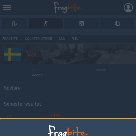
AD
FRAGBITE
/
COUNTER-STRIKE
/
LAG
/
VSL
VSL
LAND
LÄNKAR
Sweden
Spelare
Senaste resultat
vs.
TTFU
16-6