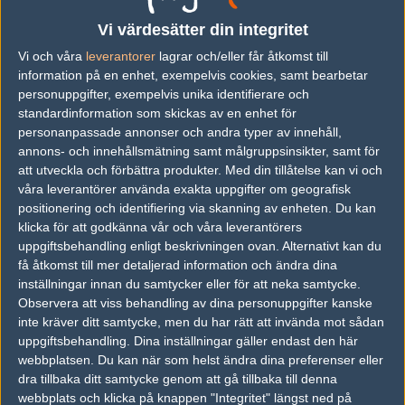
Följ oss i social media
Vi värdesätter din integritet
Följ oss på Facebook
Vi och våra
leverantorer
lagrar och/eller får åtkomst till
information på en enhet, exempelvis cookies, samt bearbetar
Följ oss på Twitter
personuppgifter, exempelvis unika identifierare och
standardinformation som skickas av en enhet för
Följ oss på Instagram
personanpassade annonser och andra typer av innehåll,
Följ oss på Twitch
annons- och innehållsmätning samt målgruppsinsikter, samt för
att utveckla och förbättra produkter.
Med din tillåtelse kan vi och
Information
våra leverantörer använda exakta uppgifter om geografisk
positionering och identifiering via skanning av enheten. Du kan
Annonsering
klicka för att godkänna vår och våra leverantörers
uppgiftsbehandling enligt beskrivningen ovan. Alternativt kan du
Copyright och Privacy Policy
få åtkomst till mer detaljerad information och ändra dina
inställningar innan du samtycker eller för att neka samtycke.
Användaravtal
Observera att viss behandling av dina personuppgifter kanske
Kontakta
inte kräver ditt samtycke, men du har rätt att invända mot sådan
uppgiftsbehandling. Dina inställningar gäller endast den här
webbplatsen. Du kan när som helst ändra dina preferenser eller
Om Fragbite
dra tillbaka ditt samtycke genom att gå tillbaka till denna
Copyright Fragbite. Allt innehåll på Fragbite är skyddat enligt
webbplats och klicka på knappen "Integritet" längst ned på