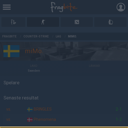
AD
FRAGBITE
/
COUNTER-STRIKE
/
LAG
/
MIMO.
miMo.
LAND
LÄNKAR
Sweden
Spelare
Senaste resultat
vs.
BRINGLES
2-1
vs.
Phenomena
1-2