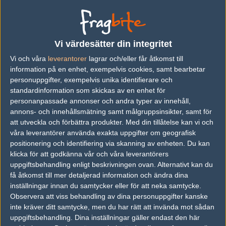
vs.
gäris
2-1
vs.
Fragsters
16-10
vs.
Burken.net
8-16
Vi värdesätter din integritet
vs.
Alex stjärtgossar
16-4
Vi och våra
leverantorer
lagrar och/eller får åtkomst till
information på en enhet, exempelvis cookies, samt bearbetar
personuppgifter, exempelvis unika identifierare och
standardinformation som skickas av en enhet för
personanpassade annonser och andra typer av innehåll,
Följ oss i social media
annons- och innehållsmätning samt målgruppsinsikter, samt för
Följ oss på Facebook
att utveckla och förbättra produkter.
Med din tillåtelse kan vi och
våra leverantörer använda exakta uppgifter om geografisk
Följ oss på Twitter
positionering och identifiering via skanning av enheten. Du kan
klicka för att godkänna vår och våra leverantörers
Följ oss på Instagram
uppgiftsbehandling enligt beskrivningen ovan. Alternativt kan du
Följ oss på Twitch
få åtkomst till mer detaljerad information och ändra dina
inställningar innan du samtycker eller för att neka samtycke.
Information
Observera att viss behandling av dina personuppgifter kanske
inte kräver ditt samtycke, men du har rätt att invända mot sådan
Annonsering
uppgiftsbehandling. Dina inställningar gäller endast den här