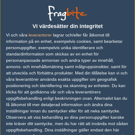
vs.
Dreamchasers
9-16
vs.
#OFFLINE
16-9
vs.
Impro gaming
16-3
Vi värdesätter din integritet
vs.
IS
4-16
Vi och våra
leverantorer
lagrar och/eller får åtkomst till
information på en enhet, exempelvis cookies, samt bearbetar
personuppgifter, exempelvis unika identifierare och
standardinformation som skickas av en enhet för
personanpassade annonser och andra typer av innehåll,
Följ oss i social media
annons- och innehållsmätning samt målgruppsinsikter, samt för
Följ oss på Facebook
att utveckla och förbättra produkter.
Med din tillåtelse kan vi och
våra leverantörer använda exakta uppgifter om geografisk
Följ oss på Twitter
positionering och identifiering via skanning av enheten. Du kan
klicka för att godkänna vår och våra leverantörers
Följ oss på Instagram
uppgiftsbehandling enligt beskrivningen ovan. Alternativt kan du
Följ oss på Twitch
få åtkomst till mer detaljerad information och ändra dina
inställningar innan du samtycker eller för att neka samtycke.
Information
Observera att viss behandling av dina personuppgifter kanske
inte kräver ditt samtycke, men du har rätt att invända mot sådan
Annonsering
uppgiftsbehandling. Dina inställningar gäller endast den här