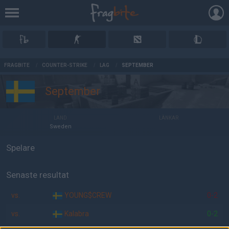
AD
FRAGBITE
/
COUNTER-STRIKE
/
LAG
/
SEPTEMBER
September
LAND
LÄNKAR
Sweden
Spelare
Senaste resultat
vs.
YOUNG$CREW
0-2
vs.
Kalabra
0-2