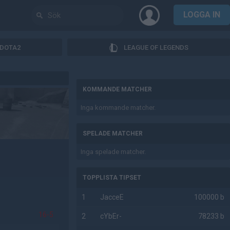
LOGGA IN
DOTA2
LEAGUE OF LEGENDS
AD
KOMMANDE MATCHER
Inga kommande matcher.
SPELADE MATCHER
Inga spelade matcher.
TOPPLISTA TIPSET
1
JacceE
100000 b
16-5
2
cYbEr-
78233 b