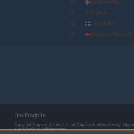
vs.
Expert Gaming
vs.
Dignitas
vs.
Team Soltec
vs.
Meet Your Makers.dk
Om Fragbite
Copyright Fragbite. Allt innehåll på Fragbite är skyddat enligt Uppho
eller föregås av källhänvisning.