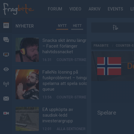
FORUM
VIDEO
ARKIV
EVENTS
L
NYHETER
NYTT
HETT
NYHETER
FORUM
Snacka skit ännu längre
AD
– Faceit förlänger
FRAGBITE
/
COUNTER-S
halvtidssnacket
VIDEO
16:31
COUNTER-STRIKE
D
BEVAKAT
FalleNs lösning på
fuskproblemet – tvinga
spelarna att spela solo-
HÄNDELSER
queue
13:56
COUNTER-STRIKE
MEDDELANDEN
EA uppköpta av
Spelare
LIVESÄNDNINGAR
saudisk-ledd
investerargrupp
12:01
ALLA SEKTIONER