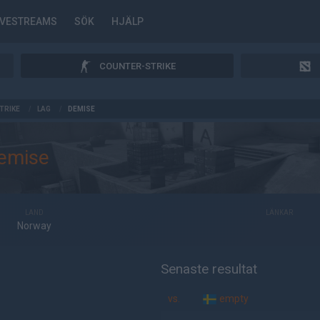
IVESTREAMS
SÖK
HJÄLP
COUNTER-STRIKE
TRIKE
/
LAG
/
DEMISE
emise
LAND
LÄNKAR
Norway
Senaste resultat
vs.
empty