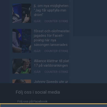
jL om nya möjligheten:
"Jag får uppfylla min
dröm"
IGÅR
COUNTER-STRIKE
f0rest och olofmeister
jagades för Faceit-
poäng när nya
säsongen lanserades
IGÅR
COUNTER-STRIKE
Alliance klättrar till plats
17 på världsrankingen
IGÅR
COUNTER-STRIKE
Johnny Speeds ute ur
Stake Pulse efter kross
i semifinalen
Följ oss i social media
IGÅR
COUNTER-STRIKE
Följ oss på Facebook