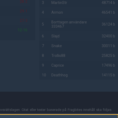
28-2
3
MartinStr
48714 b
29-1
4
Armon
46541 b
27-3
Borttagen användare
5
36124 b
333467
12-16
6
Slajd
32400 b
7
Snake
30011 b
8
Trollis88
25825 b
9
Caprice
17496 b
10
Deathhog
14115 b
AD
vsrättslagen. Citat eller texter baserade på Fragbites innehåll ska följas