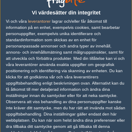
Vi värdesätter din integritet
Följ oss i social media
Vi och våra
leverantorer
lagrar och/eller får åtkomst till
information på en enhet, exempelvis cookies, samt bearbetar
Följ oss på Facebook
personuppgifter, exempelvis unika identifierare och
Följ oss på Twitter
standardinformation som skickas av en enhet för
personanpassade annonser och andra typer av innehåll,
Följ oss på Instagram
annons- och innehållsmätning samt målgruppsinsikter, samt för
att utveckla och förbättra produkter.
Med din tillåtelse kan vi och
Följ oss på Twitch
våra leverantörer använda exakta uppgifter om geografisk
positionering och identifiering via skanning av enheten. Du kan
Information
klicka för att godkänna vår och våra leverantörers
Annonsering
uppgiftsbehandling enligt beskrivningen ovan. Alternativt kan du
få åtkomst till mer detaljerad information och ändra dina
Copyright och Privacy Policy
inställningar innan du samtycker eller för att neka samtycke.
Observera att viss behandling av dina personuppgifter kanske
Användaravtal
inte kräver ditt samtycke, men du har rätt att invända mot sådan
Kontakta
uppgiftsbehandling. Dina inställningar gäller endast den här
webbplatsen. Du kan när som helst ändra dina preferenser eller
dra tillbaka ditt samtycke genom att gå tillbaka till denna
Om Fragbite