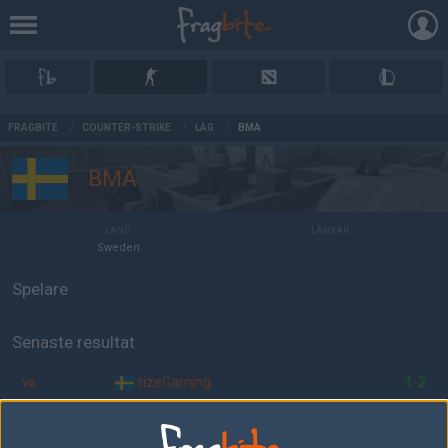
AD
FRAGBITE
/
COUNTER-STRIKE
/
LAG
/
BMÄ
BMÄ
LAND
LÄNKAR
Sweden
Spelare
Senaste resultat
vs.
rizeGaming
1-2
vs.
embrace
2-0