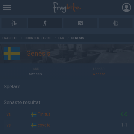
AD
FRAGBITE
/
COUNTER-STRIKE
/
LAG
/
GENESIS
Genesis
LAND
LÄNKAR
Sweden
Website
Spelare
Senaste resultat
vs.
Tinitus
16-5
vs.
coyote
1-1