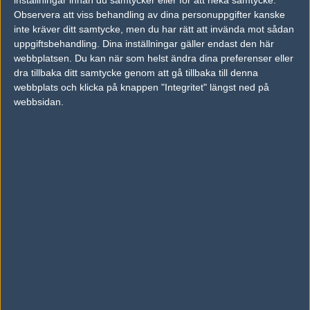
inställningar innan du samtycker eller för att neka samtycke.
Följ oss i social media
Observera att viss behandling av dina personuppgifter kanske
inte kräver ditt samtycke, men du har rätt att invända mot sådan
Följ oss på Facebook
uppgiftsbehandling. Dina inställningar gäller endast den här
webbplatsen. Du kan när som helst ändra dina preferenser eller
Följ oss på Twitter
dra tillbaka ditt samtycke genom att gå tillbaka till denna
webbplats och klicka på knappen "Integritet" längst ned på
Följ oss på Instagram
webbsidan.
Följ oss på Twitch
Information
Annonsering
Copyright och Privacy Policy
Användaravtal
Kontakta
Om Fragbite
Copyright Fragbite. Allt innehåll på Fragbite är skyddat enligt