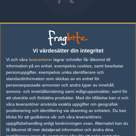
ElliotH
SWEDEN
Översikt
Vi värdesätter din integritet
Bio
Matcher
Vi och våra
leverantorer
lagrar och/eller får åtkomst till
information på en enhet, exempelvis cookies, samt bearbetar
Bio
personuppgifter, exempelvis unika identifierare och
ElliotH är en Counter-Strike 1.6-spelare från Sverige.
standardinformation som skickas av en enhet för
personanpassade annonser och andra typer av innehåll,
Senaste matcherna
annons- och innehållsmätning samt målgruppsinsikter, samt för
att utveckla och förbättra produkter.
Med din tillåtelse kan vi och
STL
50%
2
våra leverantörer använda exakta uppgifter om geografisk
08
positionering och identifiering via skanning av enheten. Du kan
Limbokungen
50%
1
MAY
klicka för att godkänna vår och våra leverantörers
uppgiftsbehandling enligt beskrivningen ovan. Alternativt kan du
få åtkomst till mer detaljerad information och ändra dina