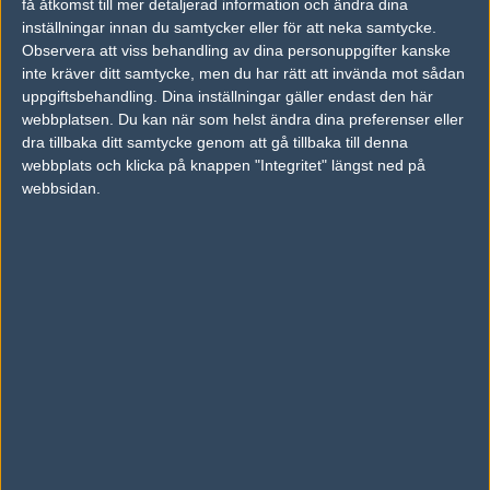
få åtkomst till mer detaljerad information och ändra dina
Millénium
50%
0
MAY
inställningar innan du samtycker eller för att neka samtycke.
Observera att viss behandling av dina personuppgifter kanske
inte kräver ditt samtycke, men du har rätt att invända mot sådan
uppgiftsbehandling. Dina inställningar gäller endast den här
Följ oss i social media
webbplatsen. Du kan när som helst ändra dina preferenser eller
dra tillbaka ditt samtycke genom att gå tillbaka till denna
Följ oss på Facebook
webbplats och klicka på knappen "Integritet" längst ned på
webbsidan.
Följ oss på Twitter
Följ oss på Instagram
Följ oss på Twitch
Information
Annonsering
Copyright och Privacy Policy
Användaravtal
Kontakta