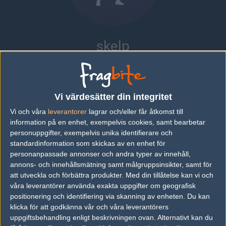
skelp
FRANCE
Översikt
Bio
Matcher
Vi värdesätter din integritet
Vi och våra
leverantorer
lagrar och/eller får åtkomst till
Bio
information på en enhet, exempelvis cookies, samt bearbetar
skelp är en Counter-Strike 1.6-spelare från France.
personuppgifter, exempelvis unika identifierare och
standardinformation som skickas av en enhet för
Senaste matcherna
personanpassade annonser och andra typer av innehåll,
annons- och innehållsmätning samt målgruppsinsikter, samt för
Mojawi Gaming
50%
16
23
att utveckla och förbättra produkter.
Med din tillåtelse kan vi och
våra leverantörer använda exakta uppgifter om geografisk
Millénium
50%
4
MAY
positionering och identifiering via skanning av enheten. Du kan
klicka för att godkänna vår och våra leverantörers
wCrea.fr
50%
2
23
uppgiftsbehandling enligt beskrivningen ovan. Alternativt kan du