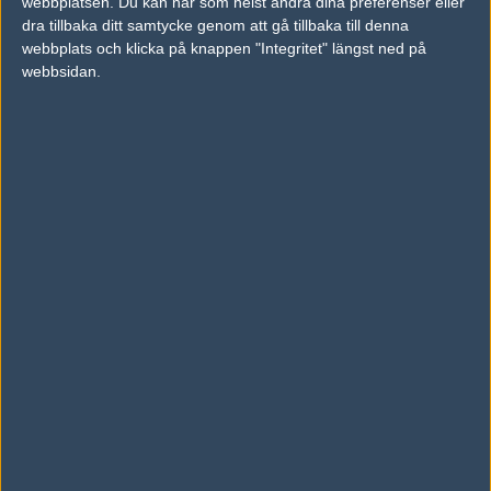
webbplatsen. Du kan när som helst ändra dina preferenser eller
Phoomphat Phojjanart
dra tillbaka ditt samtycke genom att gå tillbaka till denna
webbplats och klicka på knappen "Integritet" längst ned på
webbsidan.
cbbk
Thotsaphon Suphatthanaphalaphon
PTC
Kititkawin Rattanasukol
JohnOlsen
Chanawin Nakchain
Jinx
Hong-Gyo Jung
Lakia
Jong-Min Kim