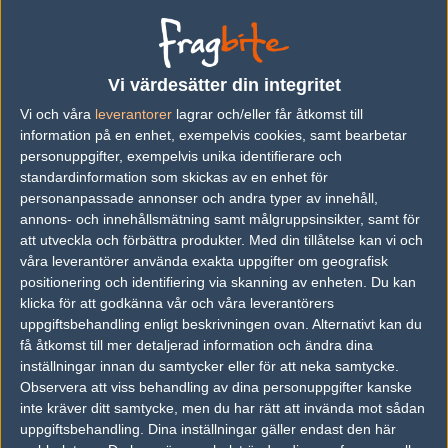
Niffy
Nick Patcharapon
Vi värdesätter din integritet
JUSTCAUSE
Vi och våra
leverantorer
lagrar och/eller får åtkomst till
Tuchpong Pongthanadechakit
information på en enhet, exempelvis cookies, samt bearbetar
personuppgifter, exempelvis unika identifierare och
standardinformation som skickas av en enhet för
HSK
personanpassade annonser och andra typer av innehåll,
Narakrit Phuthiwaranan
annons- och innehållsmätning samt målgruppsinsikter, samt för
att utveckla och förbättra produkter.
Med din tillåtelse kan vi och
våra leverantörer använda exakta uppgifter om geografisk
wannafly
positionering och identifiering via skanning av enheten. Du kan
Jirayu Meesuk
klicka för att godkänna vår och våra leverantörers
uppgiftsbehandling enligt beskrivningen ovan. Alternativt kan du
få åtkomst till mer detaljerad information och ändra dina
Geniuss
inställningar innan du samtycker eller för att neka samtycke.
Kritthee Sawatmuang
Observera att viss behandling av dina personuppgifter kanske
inte kräver ditt samtycke, men du har rätt att invända mot sådan
uppgiftsbehandling. Dina inställningar gäller endast den här
qqGod