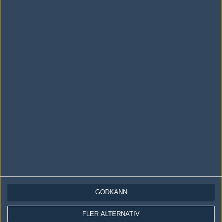
foxz
Itthirit Ngamsaard
Leaf
Sattawut Reathong
SeveN89
Kitisak Kititharakun
Följ oss i social media
Följ oss på Facebook
GODKÄNN
Följ oss på Twitter
FLER ALTERNATIV