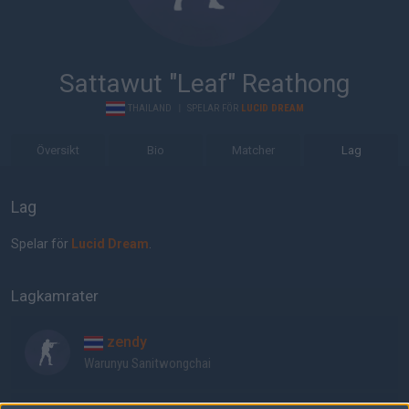
Sattawut "Leaf" Reathong
THAILAND
|
SPELAR FÖR
LUCID DREAM
Översikt
Bio
Matcher
Lag
Lag
Spelar för
Lucid Dream
.
Lagkamrater
zendy
Warunyu Sanitwongchai