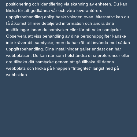
empty
50%
12
JUN
positionering och identifiering via skanning av enheten. Du kan
klicka för att godkänna vår och våra leverantörers
empty
50%
15
uppgiftsbehandling enligt beskrivningen ovan. Alternativt kan du
25
få åtkomst till mer detaljerad information och ändra dina
temptation
50%
15
MAY
inställningar innan du samtycker eller för att neka samtycke.
Observera att viss behandling av dina personuppgifter kanske
empty
50%
16
inte kräver ditt samtycke, men du har rätt att invända mot sådan
22
uppgiftsbehandling. Dina inställningar gäller endast den här
734MCL4N57RLJD5
50%
4
MAY
webbplatsen. Du kan när som helst ändra dina preferenser eller
dra tillbaka ditt samtycke genom att gå tillbaka till denna
empty
50%
16
18
webbplats och klicka på knappen "Integritet" längst ned på
webbsidan.
GOAT
50%
4
MAY
Följ oss i social media
Följ oss på Facebook
Följ oss på Twitter