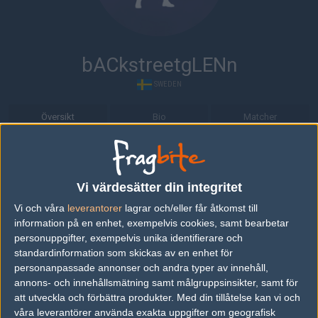
bACkstreetgLENn
SWEDEN
Översikt
Bio
Matcher
Bio
bACkstreetgLENn är en Counter-Strike 1.6-spelare från Sverige.
Vi värdesätter din integritet
Vi och våra
leverantorer
lagrar och/eller får åtkomst till
Senaste matcherna
information på en enhet, exempelvis cookies, samt bearbetar
personuppgifter, exempelvis unika identifierare och
empty
50%
14
08
standardinformation som skickas av en enhet för
teamteam
50%
16
JUN
personanpassade annonser och andra typer av innehåll,
annons- och innehållsmätning samt målgruppsinsikter, samt för
att utveckla och förbättra produkter.
Med din tillåtelse kan vi och
Excello.fi
50%
16
06
våra leverantörer använda exakta uppgifter om geografisk