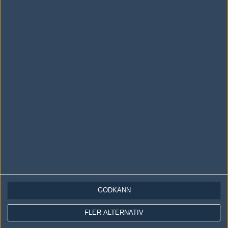
Följ oss i social media
Följ oss på Facebook
Följ oss på Twitter
Följ oss på Instagram
Följ oss på Twitch
Information
Annonsering
Copyright och Privacy Policy
GODKÄNN
Användaravtal
Kontakta
FLER ALTERNATIV