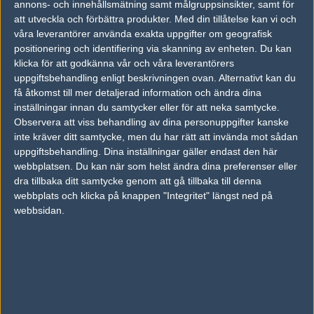
face!
50%
2
MAR
annons- och innehållsmätning samt målgruppsinsikter, samt för
att utveckla och förbättra produkter.
Med din tillåtelse kan vi och
våra leverantörer använda exakta uppgifter om geografisk
Fd. ESC Gaming
50%
0
21
positionering och identifiering via skanning av enheten. Du kan
Full Gaming
50%
2
OCT
klicka för att godkänna vår och våra leverantörers
uppgiftsbehandling enligt beskrivningen ovan. Alternativt kan du
få åtkomst till mer detaljerad information och ändra dina
Full Gaming
50%
2
16
inställningar innan du samtycker eller för att neka samtycke.
Ultimo
50%
0
SEP
Observera att viss behandling av dina personuppgifter kanske
inte kräver ditt samtycke, men du har rätt att invända mot sådan
uppgiftsbehandling. Dina inställningar gäller endast den här
wCrea
50%
2
28
webbplatsen. Du kan när som helst ändra dina preferenser eller
teamteam
50%
1
AUG
dra tillbaka ditt samtycke genom att gå tillbaka till denna
webbplats och klicka på knappen "Integritet" längst ned på
webbsidan.
Senaste bilder