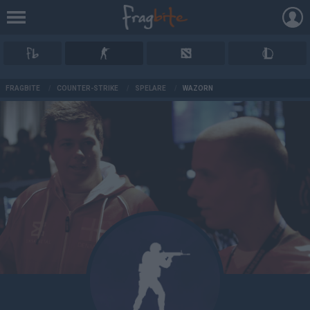
AD
FRAGBITE
/
COUNTER-STRIKE
/
SPELARE
/
WAZORN