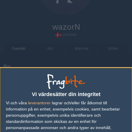
wazorN
DENMARK
Översikt
Bio
Matcher
Bilder
Bio
wazorN är en Counter-Strike 1.6-spelare från Denmark.
Senaste matcherna
Vi värdesätter din integritet
Moscow Five
50%
2
31
Vi och våra
leverantorer
lagrar och/eller får åtkomst till
information på en enhet, exempelvis cookies, samt bearbetar
X
50%
0
MAR
personuppgifter, exempelvis unika identifierare och
standardinformation som skickas av en enhet för
X
50%
1
27
personanpassade annonser och andra typer av innehåll,