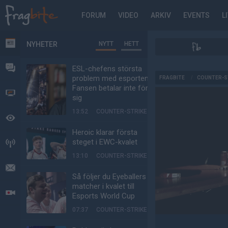
FORUM
VIDEO
ARKIV
EVENTS
L
NYHETER
NYTT
HETT
NYHETER
FORUM
ESL-chefens största
AD
problem med esporten:
FRAGBITE
/
COUNTER-S
Fansen betalar inte för
VIDEO
sig
13:52
COUNTER-STRIKE
BEVAKAT
Heroic klarar första
steget i EWC-kvalet
HÄNDELSER
13:10
COUNTER-STRIKE
MEDDELANDEN
Så följer du Eyeballers
matcher i kvalet till
LIVESÄNDNINGAR
Esports World Cup
07:37
COUNTER-STRIKE