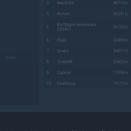
3
MartinStr
48714 b
4
Armon
46541 b
Borttagen användare
5
36124 b
333467
6
Slajd
32400 b
7
Snake
30011 b
Bilder
8
Trollis88
25825 b
9
Caprice
17496 b
10
Deathhog
14115 b
AD