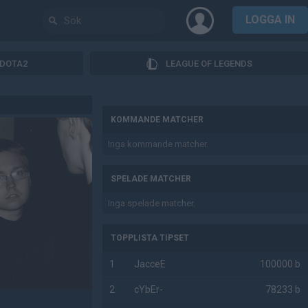
LOGGA IN
DOTA2
LEAGUE OF LEGENDS
AD
KOMMANDE MATCHER
Inga kommande matcher.
SPELADE MATCHER
Inga spelade matcher.
TOPPLISTA TIPSET
1
JacceE
100000 b
2
cYbEr-
78233 b