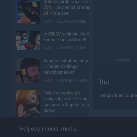
Roblox värde rasar med
70% – skyller på bristen
på virala spel
IGÅR
ALLA SEKTIONER
m0NESY avslöjar: Hade
kunnat spela i Cloud9
IGÅR
COUNTER-STRIKE
Snacka skit ännu längre
Översikt
– Faceit förlänger
halvtidssnacket
IGÅR
COUNTER-STRIKE
Bio
FalleNs lösning på
saman är en Counter
fuskproblemet – tvinga
spelarna att spela solo-
queue
IGÅR
COUNTER-STRIKE
Följ oss i social media
EA uppköpta av