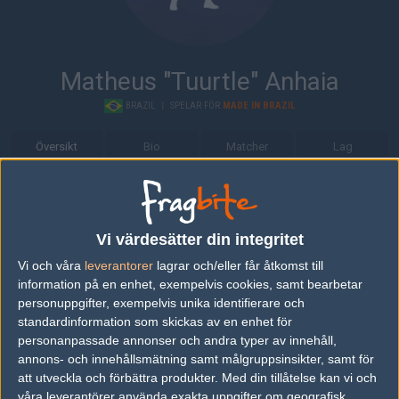
Matheus "Tuurtle" Anhaia
BRAZIL
|
SPELAR FÖR
MADE IN BRAZIL
Översikt
Bio
Matcher
Lag
Bio
Matheus "Tuurtle" Anhaia är en Counter-Strike: Global Offensive-
Vi värdesätter din integritet
spelare från Brazil, som för närvarande spelar i Made in Brazil.
Vi och våra
leverantorer
lagrar och/eller får åtkomst till
Senaste matcherna
information på en enhet, exempelvis cookies, samt bearbetar
personuppgifter, exempelvis unika identifierare och
Made in Brazil
50%
7
8
0
standardinformation som skickas av en enhet för
16
personanpassade annonser och andra typer av innehåll,
Team Vitality
50%
16
16
2
AUG
annons- och innehållsmätning samt målgruppsinsikter, samt för
att utveckla och förbättra produkter.
Med din tillåtelse kan vi och
Team Vitality
55%
16
16
2
våra leverantörer använda exakta uppgifter om geografisk