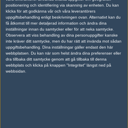
18
positionering och identifiering via skanning av enheten. Du kan
Made in Brazil
45%
11
8
0
APR
klicka för att godkänna vår och våra leverantörers
uppgiftsbehandling enligt beskrivningen ovan. Alternativt kan du
Made in Brazil
30%
8
17
få åtkomst till mer detaljerad information och ändra dina
Cloud9
70%
16
inställningar innan du samtycker eller för att neka samtycke.
APR
Observera att viss behandling av dina personuppgifter kanske
inte kräver ditt samtycke, men du har rätt att invända mot sådan
Eternal Fire
46%
16
16
2
25
uppgiftsbehandling. Dina inställningar gäller endast den här
Made in Brazil
54%
10
11
0
FEB
webbplatsen. Du kan när som helst ändra dina preferenser eller
dra tillbaka ditt samtycke genom att gå tillbaka till denna
webbplats och klicka på knappen "Integritet" längst ned på
Fnatic
62%
16
16
2
03
webbsidan.
Made in Brazil
38%
11
9
0
FEB
Följ oss i social media
Följ oss på Facebook
Följ oss på Twitter