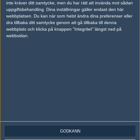
inte kräver ditt samtycke, men du har rätt att invända mot sådan
Följ oss på Instagram
uppgiftsbehandling. Dina inställningar gäller endast den här
webbplatsen. Du kan när som helst ändra dina preferenser eller
Följ oss på Twitch
dra tillbaka ditt samtycke genom att gå tillbaka till denna
webbplats och klicka på knappen "Integritet" längst ned på
Information
webbsidan.
Annonsering
Copyright och Privacy Policy
Användaravtal
Kontakta
Om Fragbite
Copyright Fragbite. Allt innehåll på Fragbite är skyddat enligt
Upphovsrättslagen. Citat eller texter baserade på Fragbites innehåll ska
följas eller föregås av källhänvisning.
Alla åsikter uttryckta på Fragbite representerar varje enskild skribent och
överensstämmer inte nödvändigtvis med Fragbites åsikter.
GODKÄNN
Programmering och design av
Fredric Bohlin
. För frågor rörande sajten
kan du skicka iväg ett email till
vår support
.