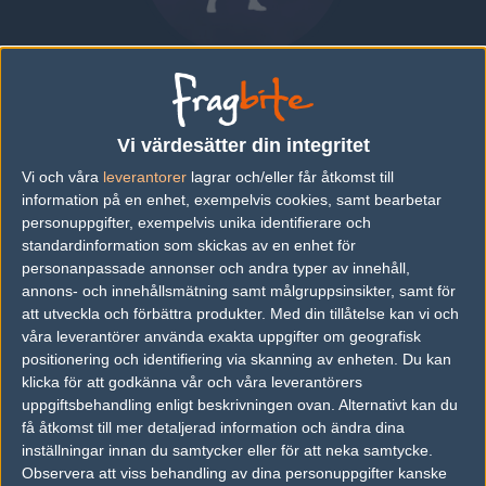
Telmen "cazze" Nyamdorj
MONGOLIA
|
SPELAR FÖR
THE MONGOLZ
Vi värdesätter din integritet
Vi och våra
leverantorer
lagrar och/eller får åtkomst till
Översikt
Bio
Matcher
Lag
information på en enhet, exempelvis cookies, samt bearbetar
personuppgifter, exempelvis unika identifierare och
Bio
standardinformation som skickas av en enhet för
personanpassade annonser och andra typer av innehåll,
Telmen "cazze" Nyamdorj är en Counter-Strike: Global Offensive-
annons- och innehållsmätning samt målgruppsinsikter, samt för
spelare från Mongolia, som för närvarande spelar i The Mongolz.
att utveckla och förbättra produkter.
Med din tillåtelse kan vi och
våra leverantörer använda exakta uppgifter om geografisk
positionering och identifiering via skanning av enheten. Du kan
klicka för att godkänna vår och våra leverantörers
Följ oss i social media
uppgiftsbehandling enligt beskrivningen ovan. Alternativt kan du
få åtkomst till mer detaljerad information och ändra dina
Följ oss på Facebook
inställningar innan du samtycker eller för att neka samtycke.
Följ oss på Twitter
Observera att viss behandling av dina personuppgifter kanske