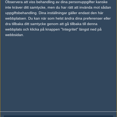
Observera att viss behandling av dina personuppgifter kanske
Följ oss på Facebook
inte kräver ditt samtycke, men du har rätt att invända mot sådan
Följ oss på Twitter
uppgiftsbehandling. Dina inställningar gäller endast den här
webbplatsen. Du kan när som helst ändra dina preferenser eller
Följ oss på Instagram
dra tillbaka ditt samtycke genom att gå tillbaka till denna
webbplats och klicka på knappen "Integritet" längst ned på
Följ oss på Twitch
webbsidan.
Information
Annonsering
Copyright och Privacy Policy
Användaravtal
Kontakta
Om Fragbite
Copyright Fragbite. Allt innehåll på Fragbite är skyddat enligt
Upphovsrättslagen. Citat eller texter baserade på Fragbites innehåll ska
följas eller föregås av källhänvisning.
Alla åsikter uttryckta på Fragbite representerar varje enskild skribent och