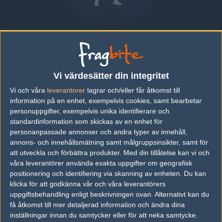
Luke "1ukeyboy" McMillan
AUSTRALIA
|
SPELAR FÖR
PARADOX
Vi värdesätter din integritet
Översikt
Bio
Matcher
Lag
Vi och våra
leverantorer
lagrar och/eller får åtkomst till
information på en enhet, exempelvis cookies, samt bearbetar
Bio
personuppgifter, exempelvis unika identifierare och
standardinformation som skickas av en enhet för
Luke "1ukeyboy" McMillan är en Counter-Strike: Global Offensive-
personanpassade annonser och andra typer av innehåll,
spelare från Australia, som för närvarande spelar i Paradox.
annons- och innehållsmätning samt målgruppsinsikter, samt för
att utveckla och förbättra produkter.
Med din tillåtelse kan vi och
Senaste matcherna
våra leverantörer använda exakta uppgifter om geografisk
Inga spelade matcher
positionering och identifiering via skanning av enheten. Du kan
klicka för att godkänna vår och våra leverantörers
uppgiftsbehandling enligt beskrivningen ovan. Alternativt kan du
få åtkomst till mer detaljerad information och ändra dina
Följ oss i social media
inställningar innan du samtycker eller för att neka samtycke.