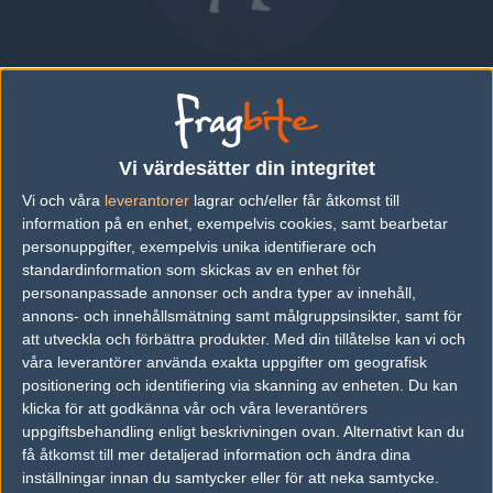
Karol "Enzo" Lasota
POLAND
|
SPELAR FÖR
AGO ESPORTS
Vi värdesätter din integritet
Översikt
Bio
Matcher
Lag
Vi och våra
leverantorer
lagrar och/eller får åtkomst till
information på en enhet, exempelvis cookies, samt bearbetar
Bio
personuppgifter, exempelvis unika identifierare och
standardinformation som skickas av en enhet för
Karol "Enzo" Lasota är en Counter-Strike: Global Offensive-spelare
personanpassade annonser och andra typer av innehåll,
från Poland, som för närvarande spelar i AGO Esports.
annons- och innehållsmätning samt målgruppsinsikter, samt för
att utveckla och förbättra produkter.
Med din tillåtelse kan vi och
Senaste matcherna
våra leverantörer använda exakta uppgifter om geografisk
Inga spelade matcher
positionering och identifiering via skanning av enheten. Du kan
klicka för att godkänna vår och våra leverantörers
uppgiftsbehandling enligt beskrivningen ovan. Alternativt kan du
få åtkomst till mer detaljerad information och ändra dina
Följ oss i social media
inställningar innan du samtycker eller för att neka samtycke.