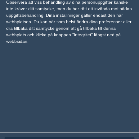
Observera att viss behandling av dina personuppgifter kanske
Följ oss på Facebook
inte kräver ditt samtycke, men du har rätt att invända mot sådan
Följ oss på Twitter
uppgiftsbehandling. Dina inställningar gäller endast den här
webbplatsen. Du kan när som helst ändra dina preferenser eller
Följ oss på Instagram
dra tillbaka ditt samtycke genom att gå tillbaka till denna
webbplats och klicka på knappen "Integritet" längst ned på
Följ oss på Twitch
webbsidan.
Information
Annonsering
Copyright och Privacy Policy
Användaravtal
Kontakta
Om Fragbite
Copyright Fragbite. Allt innehåll på Fragbite är skyddat enligt
Upphovsrättslagen. Citat eller texter baserade på Fragbites innehåll ska
följas eller föregås av källhänvisning.
Alla åsikter uttryckta på Fragbite representerar varje enskild skribent och