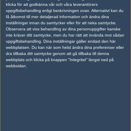
23
klicka för att godkänna vår och våra leverantörers
Game Agents
50%
16
APR
uppgiftsbehandling enligt beskrivningen ovan. Alternativt kan du
få åtkomst till mer detaljerad information och ändra dina
Nexus Gaming
50%
16
16
inställningar innan du samtycker eller för att neka samtycke.
Observera att viss behandling av dina personuppgifter kanske
Vexed Gaming
50%
10
APR
inte kräver ditt samtycke, men du har rätt att invända mot sådan
uppgiftsbehandling. Dina inställningar gäller endast den här
x-kom
50%
19
16
2
15
webbplatsen. Du kan när som helst ändra dina preferenser eller
Vexed Gaming
50%
17
9
0
dra tillbaka ditt samtycke genom att gå tillbaka till denna
MAR
webbplats och klicka på knappen "Integritet" längst ned på
webbsidan.
Följ oss i social media
Följ oss på Facebook
Följ oss på Twitter
Följ oss på Instagram
Följ oss på Twitch