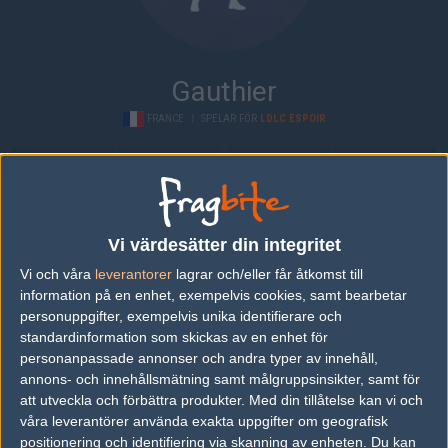
Gauthier
FRANCE
|
SPELAR FÖR
LDLC ESPOIR
Översikt
Bio
Matcher
Lag
Bio
Vi värdesätter din integritet
Gauthier är en Counter-Strike: Global Offensive-spelare från
France, som för närvarande spelar i LDLC Espoir.
Vi och våra
leverantorer
lagrar och/eller får åtkomst till
information på en enhet, exempelvis cookies, samt bearbetar
Senaste matcherna
personuppgifter, exempelvis unika identifierare och
standardinformation som skickas av en enhet för
Vexed Gaming
60%
26
personanpassade annonser och andra typer av innehåll,
24
annons- och innehållsmätning samt målgruppsinsikter, samt för
Syman Gaming
40%
28
APR
att utveckla och förbättra produkter.
Med din tillåtelse kan vi och
våra leverantörer använda exakta uppgifter om geografisk
Vexed Gaming
50%
9
positionering och identifiering via skanning av enheten. Du kan