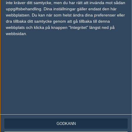
inte kräver ditt samtycke, men du har rätt att invända mot sådan
Följ oss på Instagram
uppgiftsbehandling. Dina inställningar gäller endast den här
webbplatsen. Du kan när som helst ändra dina preferenser eller
Följ oss på Twitch
dra tillbaka ditt samtycke genom att gå tillbaka till denna
webbplats och klicka på knappen "Integritet" längst ned på
Information
webbsidan.
Annonsering
Copyright och Privacy Policy
Användaravtal
Kontakta
Om Fragbite
Copyright Fragbite. Allt innehåll på Fragbite är skyddat enligt
Upphovsrättslagen. Citat eller texter baserade på Fragbites innehåll ska
följas eller föregås av källhänvisning.
Alla åsikter uttryckta på Fragbite representerar varje enskild skribent och
överensstämmer inte nödvändigtvis med Fragbites åsikter.
GODKÄNN
Programmering och design av
Fredric Bohlin
. För frågor rörande sajten
kan du skicka iväg ett email till
vår support
.