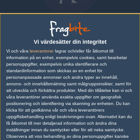
Sener "SENER1" Mahmuti
DENMARK
Vi värdesätter din integritet
Vi och våra
leverantorer
lagrar och/eller får åtkomst till
Översikt
Bio
Matcher
information på en enhet, exempelvis cookies, samt bearbetar
personuppgifter, exempelvis unika identifierare och
Bio
standardinformation som skickas av en enhet för
personanpassade annonser och andra typer av innehåll,
Sener "SENER1" Mahmuti är en Counter-Strike: Global Offensive-
annons- och innehållsmätning samt målgruppsinsikter, samt för
spelare från Denmark.
att utveckla och förbättra produkter.
Med din tillåtelse kan vi och
våra leverantörer använda exakta uppgifter om geografisk
positionering och identifiering via skanning av enheten. Du kan
klicka för att godkänna vår och våra leverantörers
Följ oss i social media
uppgiftsbehandling enligt beskrivningen ovan. Alternativt kan du
få åtkomst till mer detaljerad information och ändra dina
Följ oss på Facebook
inställningar innan du samtycker eller för att neka samtycke.
Följ oss på Twitter
Observera att viss behandling av dina personuppgifter kanske