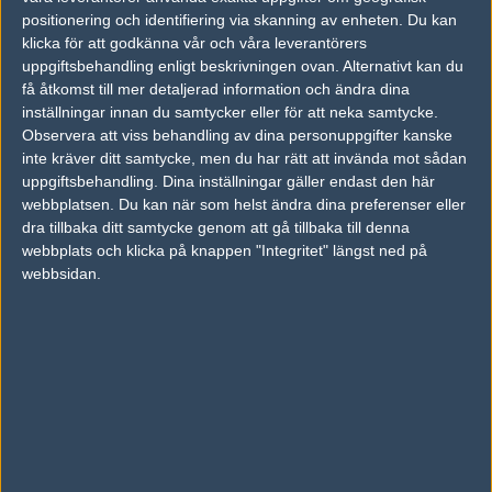
10
positionering och identifiering via skanning av enheten. Du kan
Lemondogs
50%
19
MAY
klicka för att godkänna vår och våra leverantörers
uppgiftsbehandling enligt beskrivningen ovan. Alternativt kan du
Lemondogs
50%
5
10
få åtkomst till mer detaljerad information och ändra dina
Young Ninjas
50%
16
inställningar innan du samtycker eller för att neka samtycke.
MAY
Observera att viss behandling av dina personuppgifter kanske
inte kräver ditt samtycke, men du har rätt att invända mot sådan
Marskalk
46%
17
19
0
05
uppgiftsbehandling. Dina inställningar gäller endast den här
Lemondogs
54%
19
22
2
MAY
webbplatsen. Du kan när som helst ändra dina preferenser eller
dra tillbaka ditt samtycke genom att gå tillbaka till denna
webbplats och klicka på knappen "Integritet" längst ned på
Lemondogs
53%
16
21
webbsidan.
Desenchantee
47%
9
APR
Följ oss i social media
Följ oss på Facebook
Följ oss på Twitter