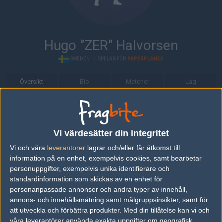
Hugo "ZER" Halvorsen
SWEDEN
|
SPELAR FÖR
PAPERPLANES
Översikt
Bio
Matcher
Lag
Bio
Hugo "ZER" Halvorsen är en Counter-Strike: Global Offensive-
Vi värdesätter din integritet
spelare från Sverige, som för närvarande spelar i Paperplanes.
Vi och våra
leverantorer
lagrar och/eller får åtkomst till
Senaste matcherna
information på en enhet, exempelvis cookies, samt bearbetar
personuppgifter, exempelvis unika identifierare och
00Prospects
50%
16
standardinformation som skickas av en enhet för
07
personanpassade annonser och andra typer av innehåll,
Lemondogs
50%
9
SEP
annons- och innehållsmätning samt målgruppsinsikter, samt för
att utveckla och förbättra produkter.
Med din tillåtelse kan vi och
Desenchantee
50%
17
våra leverantörer använda exakta uppgifter om geografisk