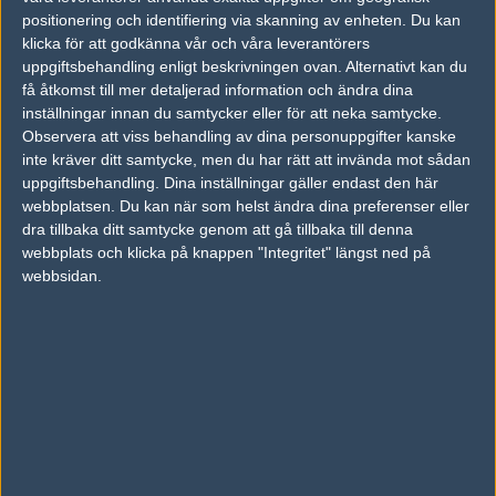
26
positionering och identifiering via skanning av enheten. Du kan
Norway
66%
6
SEP
klicka för att godkänna vår och våra leverantörers
uppgiftsbehandling enligt beskrivningen ovan. Alternativt kan du
Denmark
70%
16
21
få åtkomst till mer detaljerad information och ändra dina
Norway
30%
4
inställningar innan du samtycker eller för att neka samtycke.
SEP
Observera att viss behandling av dina personuppgifter kanske
inte kräver ditt samtycke, men du har rätt att invända mot sådan
Norway
50%
11
15
uppgiftsbehandling. Dina inställningar gäller endast den här
Sweden
50%
16
JUN
webbplatsen. Du kan när som helst ändra dina preferenser eller
dra tillbaka ditt samtycke genom att gå tillbaka till denna
webbplats och klicka på knappen "Integritet" längst ned på
Finland
50%
7
08
webbsidan.
Norway
50%
16
JUN
Följ oss i social media
Följ oss på Facebook
Följ oss på Twitter