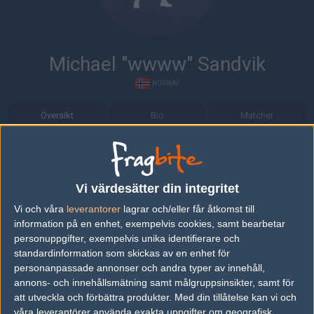
Michael "wwww" Sandvik
NORWAY
Översikt
Bio
Matcher
Bio
Michael "wwww" Sandvik är en Counter-Strike: Global Offensive-
Vi värdesätter din integritet
spelare från Norway.
Vi och våra
leverantorer
lagrar och/eller får åtkomst till
Senaste matcherna
information på en enhet, exempelvis cookies, samt bearbetar
personuppgifter, exempelvis unika identifierare och
Finland
50%
37
standardinformation som skickas av en enhet för
05
personanpassade annonser och andra typer av innehåll,
Norway
50%
33
OCT
annons- och innehållsmätning samt målgruppsinsikter, samt för
att utveckla och förbättra produkter.
Med din tillåtelse kan vi och
Denmark
34%
16
våra leverantörer använda exakta uppgifter om geografisk