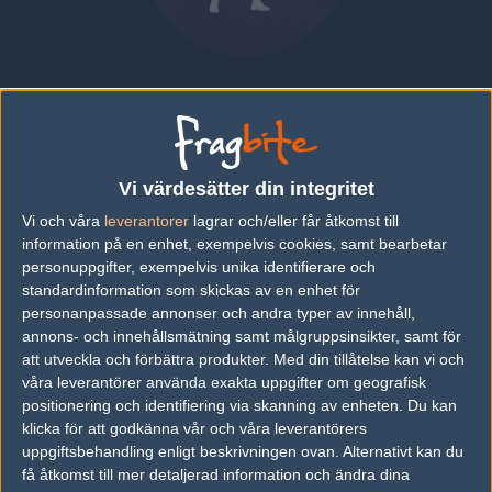
Adel "Remind" Guermassi
TUNISIA
Översikt
Bio
Matcher
Vi värdesätter din integritet
Vi och våra
leverantorer
lagrar och/eller får åtkomst till
information på en enhet, exempelvis cookies, samt bearbetar
Bio
personuppgifter, exempelvis unika identifierare och
Adel "Remind" Guermassi är en Counter-Strike: Global Offensive-
standardinformation som skickas av en enhet för
spelare från Tunisia.
personanpassade annonser och andra typer av innehåll,
annons- och innehållsmätning samt målgruppsinsikter, samt för
Senaste matcherna
att utveckla och förbättra produkter.
Med din tillåtelse kan vi och
våra leverantörer använda exakta uppgifter om geografisk
Ninjas in Pyjam
14
16
16
2
09
positionering och identifiering via skanning av enheten. Du kan
as
50%
NASR Esport
5
16
9
5
1
JUN
klicka för att godkänna vår och våra leverantörers
0%
uppgiftsbehandling enligt beskrivningen ovan. Alternativt kan du
få åtkomst till mer detaljerad information och ändra dina