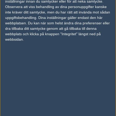
inställningar innan du samtycker eller för att neka samtycke.
Observera att viss behandling av dina personuppgifter kanske
Följ oss i social media
inte kräver ditt samtycke, men du har rätt att invända mot sådan
uppgiftsbehandling. Dina inställningar gäller endast den här
Följ oss på Facebook
webbplatsen. Du kan när som helst ändra dina preferenser eller
dra tillbaka ditt samtycke genom att gå tillbaka till denna
Följ oss på Twitter
webbplats och klicka på knappen "Integritet" längst ned på
Följ oss på Instagram
webbsidan.
Följ oss på Twitch
Information
Annonsering
Copyright och Privacy Policy
Användaravtal
Kontakta
Om Fragbite