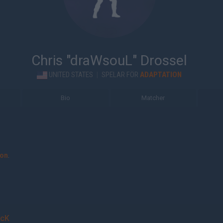
Chris "draWsouL" Drossel
UNITED STATES
|
SPELAR FÖR
ADAPTATION
Bio
Matcher
ion
.
cK