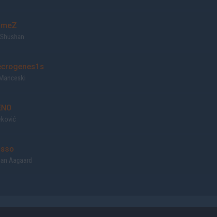
ameZ
 Shushan
crogenes1s
 Manceski
ENO
eković
sso
ian Aagaard