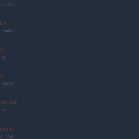
n Gorzeck
bit
 Faulkner
ite
ang
Bo
chlatter
aWsouL
rossel
ushan
 Shushan