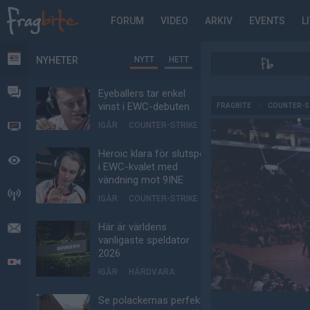
FORUM
VIDEO
ARKIV
EVENTS
L
NYHETER
NYTT
HETT
NYHETER
FORUM
Eyeballers tar enkel
AD
vinst i EWC-debuten
FRAGBITE
/
COUNTER-S
IGÅR
COUNTER-STRIKE
VIDEO
Heroic klara för slutspel
BEVAKAT
i EWC-kvalet med
vändning mot 9INE
HÄNDELSER
IGÅR
COUNTER-STRIKE
Här är världens
MEDDELANDEN
vanligaste speldator
2026
LIVESÄNDNINGAR
IGÅR
HÅRDVARA
Se polackernas perfekta