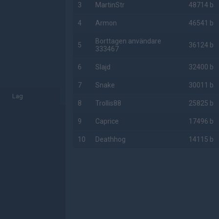
3
MartinStr
48714 b
4
Armon
46541 b
Borttagen användare
5
36124 b
333467
6
Slajd
32400 b
7
Snake
30011 b
Lag
8
Trollis88
25825 b
9
Caprice
17496 b
10
Deathhog
14115 b
AD