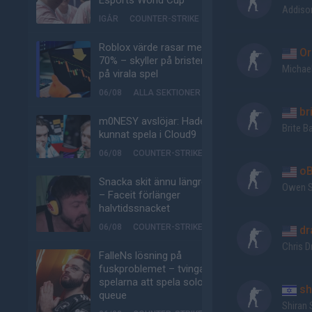
Esports World Cup
Addiso
IGÅR
COUNTER-STRIKE
Roblox värde rasar med
Or
70% – skyller på bristen
Michael
på virala spel
06/08
ALLA SEKTIONER
br
m0NESY avslöjar: Hade
Brite B
kunnat spela i Cloud9
06/08
COUNTER-STRIKE
o
Snacka skit ännu längre
Owen S
– Faceit förlänger
halvtidssnacket
06/08
COUNTER-STRIKE
dr
Chris D
FalleNs lösning på
fuskproblemet – tvinga
spelarna att spela solo-
sh
queue
Shiran