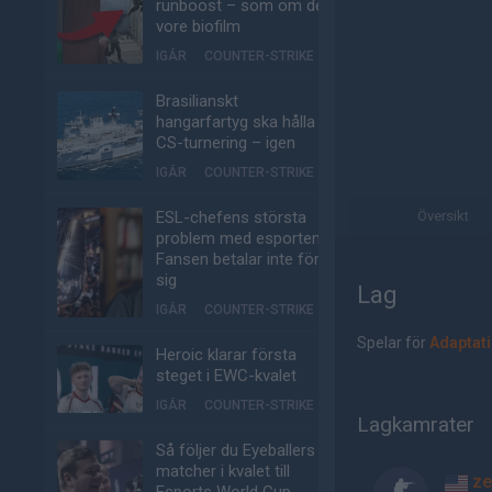
runboost – som om det
vore biofilm
IGÅR
COUNTER-STRIKE
Brasilianskt
hangarfartyg ska hålla
CS-turnering – igen
IGÅR
COUNTER-STRIKE
ESL-chefens största
Översikt
problem med esporten:
Fansen betalar inte för
sig
Lag
IGÅR
COUNTER-STRIKE
Spelar för
Adaptat
Heroic klarar första
steget i EWC-kvalet
IGÅR
COUNTER-STRIKE
Lagkamrater
Så följer du Eyeballers
matcher i kvalet till
ze