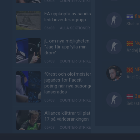
06/08
COUNTER-STRIKE
EA uppköpta av saudisk-
fl
ledd investerargrupp
Shahar
06/08
ALLA SEKTIONER
jL om nya möjligheten:
Ne
"Jag får uppfylla min
Andrej
dröm"
05/08
COUNTER-STRIKE
N
f0rest och olofmeister
Anel C
jagades för Faceit-
poäng när nya säsongen
lanserades
Ba
05/08
COUNTER-STRIKE
Sebast
Alliance klättrar till plats
17 på världsrankingen
05/08
COUNTER-STRIKE