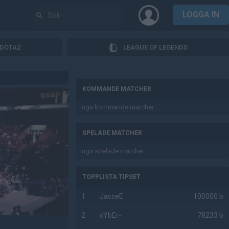
LOGGA IN
DOTA2
LEAGUE OF LEGENDS
AD
KOMMANDE MATCHER
Inga kommande matcher.
SPELADE MATCHER
Inga spelade matcher.
TOPPLISTA TIPSET
1
JacceE
100000 b
2
cYbEr-
78233 b