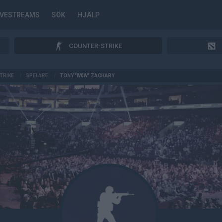
IVESTREAMS
SÖK
HJÄLP
COUNTER-STRIKE
TRIKE
/
SPELARE
/
TONY "W0W" ZACHARY