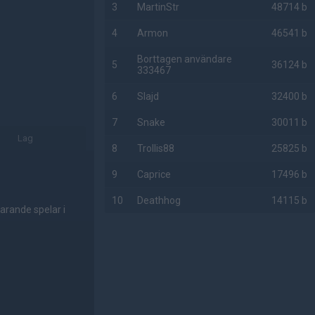
3
MartinStr
48714 b
4
Armon
46541 b
Borttagen användare
5
36124 b
333467
6
Slajd
32400 b
7
Snake
30011 b
Lag
8
Trollis88
25825 b
9
Caprice
17496 b
10
Deathhog
14115 b
arande spelar i
AD