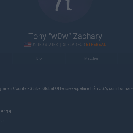
Tony "w0w" Zachary
UNITED STATES
|
SPELAR FÖR
ETHEREAL
Bio
Matcher
är en Counter-Strike: Global Offensive-spelare från USA, som för närv
herna
her