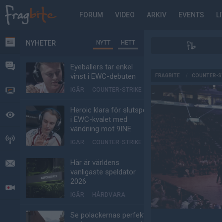
FORUM
VIDEO
ARKIV
EVENTS
L
NYHETER
NYTT
HETT
NYHETER
FORUM
Eyeballers tar enkel
AD
vinst i EWC-debuten
FRAGBITE
/
COUNTER-S
IGÅR
COUNTER-STRIKE
VIDEO
Heroic klara för slutspel
BEVAKAT
i EWC-kvalet med
vändning mot 9INE
HÄNDELSER
IGÅR
COUNTER-STRIKE
Här är världens
MEDDELANDEN
vanligaste speldator
2026
LIVESÄNDNINGAR
IGÅR
HÅRDVARA
Se polackernas perfekta