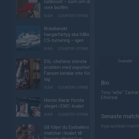
runboost – som om det
vore biofilm
IGÅR
COUNTER-STRIKE
Brasilianskt
hangarfartyg ska hålla
CS-turnering – igen
IGÅR
COUNTER-STRIKE
ESL-chefens största
Översikt
problem med esporten:
Fansen betalar inte för
sig
Bio
IGÅR
COUNTER-STRIKE
Tony "w0w" Zachary 
Ethereal.
Heroic klarar första
steget i EWC-kvalet
IGÅR
COUNTER-STRIKE
Senaste matc
Inga spelade matc
Så följer du Eyeballers
matcher i kvalet till