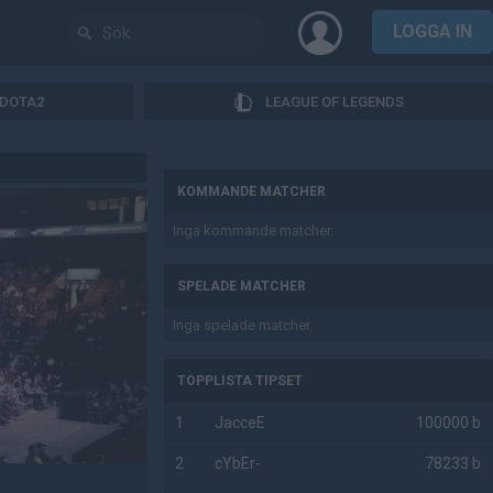
LOGGA IN
DOTA2
LEAGUE OF LEGENDS
AD
KOMMANDE MATCHER
Inga kommande matcher.
SPELADE MATCHER
Inga spelade matcher.
TOPPLISTA TIPSET
1
JacceE
100000 b
2
cYbEr-
78233 b