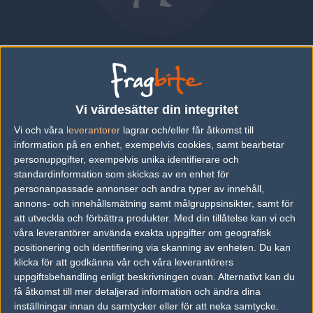
Dries "dreez" Van de Wouwer
BELGIUM
|
SPELAR FÖR
WIZARDS CLUB
Vi värdesätter din integritet
Översikt
Bio
Matcher
Lag
Vi och våra
leverantorer
lagrar och/eller får åtkomst till
information på en enhet, exempelvis cookies, samt bearbetar
Bio
personuppgifter, exempelvis unika identifierare och
standardinformation som skickas av en enhet för
Dries "dreez" Van de Wouwer är en Counter-Strike: Global
personanpassade annonser och andra typer av innehåll,
Offensive-spelare från Belgium, som för närvarande spelar i
Wizards Club.
annons- och innehållsmätning samt målgruppsinsikter, samt för
att utveckla och förbättra produkter.
Med din tillåtelse kan vi och
Senaste matcherna
våra leverantörer använda exakta uppgifter om geografisk
positionering och identifiering via skanning av enheten. Du kan
Inga spelade matcher
klicka för att godkänna vår och våra leverantörers
uppgiftsbehandling enligt beskrivningen ovan. Alternativt kan du
få åtkomst till mer detaljerad information och ändra dina
Följ oss i social media
inställningar innan du samtycker eller för att neka samtycke.