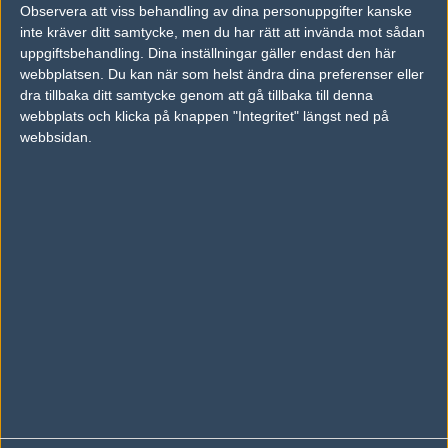
Observera att viss behandling av dina personuppgifter kanske
Följ oss på Facebook
inte kräver ditt samtycke, men du har rätt att invända mot sådan
uppgiftsbehandling. Dina inställningar gäller endast den här
Följ oss på Twitter
webbplatsen. Du kan när som helst ändra dina preferenser eller
dra tillbaka ditt samtycke genom att gå tillbaka till denna
Följ oss på Instagram
webbplats och klicka på knappen "Integritet" längst ned på
Följ oss på Twitch
webbsidan.
Information
Annonsering
Copyright och Privacy Policy
Användaravtal
Kontakta
Om Fragbite
Copyright Fragbite. Allt innehåll på Fragbite är skyddat enligt
Upphovsrättslagen. Citat eller texter baserade på Fragbites innehåll ska
följas eller föregås av källhänvisning.