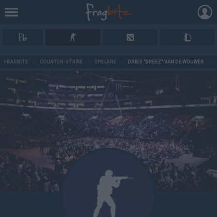
AD
FRAGBITE
/
COUNTER-STRIKE
/
SPELARE
/
DRIES "DREEZ" VAN DE WOUWER