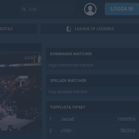
LOGGA IN
DOTA2
LEAGUE OF LEGENDS
AD
KOMMANDE MATCHER
Inga kommande matcher.
SPELADE MATCHER
Inga spelade matcher.
TOPPLISTA TIPSET
1
JacceE
100000 b
2
cYbEr-
78233 b