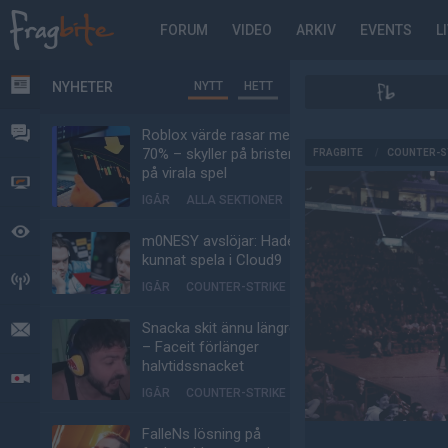
FORUM
VIDEO
ARKIV
EVENTS
L
NYHETER
NYTT
HETT
NYHETER
FORUM
Roblox värde rasar med
AD
70% – skyller på bristen
FRAGBITE
/
COUNTER-S
på virala spel
VIDEO
IGÅR
ALLA SEKTIONER
BEVAKAT
m0NESY avslöjar: Hade
kunnat spela i Cloud9
HÄNDELSER
IGÅR
COUNTER-STRIKE
Snacka skit ännu längre
MEDDELANDEN
– Faceit förlänger
halvtidssnacket
LIVESÄNDNINGAR
IGÅR
COUNTER-STRIKE
FalleNs lösning på