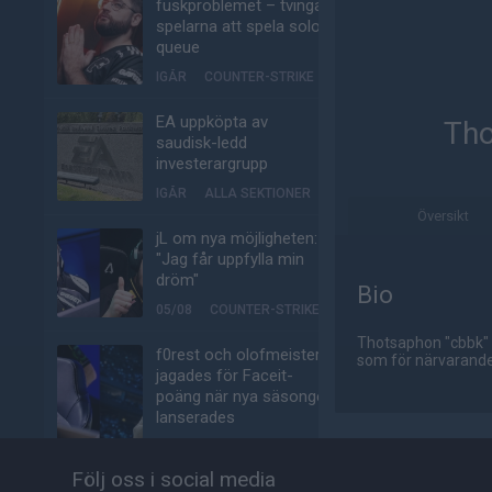
fuskproblemet – tvinga
spelarna att spela solo-
queue
IGÅR
COUNTER-STRIKE
EA uppköpta av
Tho
saudisk-ledd
investerargrupp
IGÅR
ALLA SEKTIONER
Översikt
jL om nya möjligheten:
"Jag får uppfylla min
dröm"
Bio
05/08
COUNTER-STRIKE
Thotsaphon "cbbk" 
f0rest och olofmeister
som för närvarande
jagades för Faceit-
poäng när nya säsongen
lanserades
05/08
COUNTER-STRIKE
Följ oss i social media