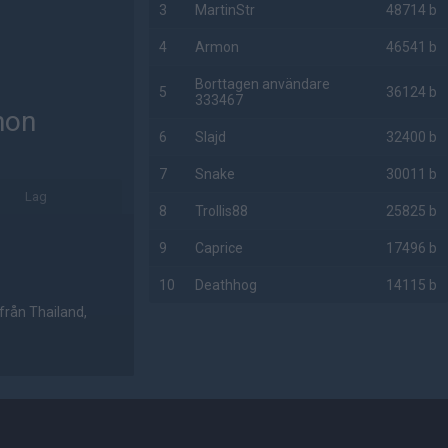
3
MartinStr
48714 b
4
Armon
46541 b
Borttagen användare
5
36124 b
333467
hon
6
Slajd
32400 b
7
Snake
30011 b
Lag
8
Trollis88
25825 b
9
Caprice
17496 b
10
Deathhog
14115 b
från Thailand,
AD