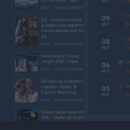
CS-turnering – igen
Te
NOV
IGÅR
COUNTER-STRIKE
Te
09
ESL-chefens största
Ri
NOV
problem med esporten:
Fansen betalar inte för
sig
L
08
IGÅR
COUNTER-STRIKE
Te
NOV
Heroic klarar första
steget i EWC-kvalet
Ch
06
IGÅR
COUNTER-STRIKE
Te
NOV
Så följer du Eyeballers
Ki
matcher i kvalet till
05
Esports World Cup
Te
NOV
IGÅR
COUNTER-STRIKE
Roblox värde rasar med
70% – skyller på bristen
på virala spel