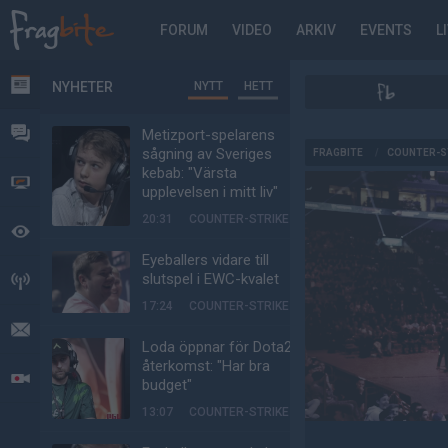
FORUM
VIDEO
ARKIV
EVENTS
L
NYHETER
NYTT
HETT
NYHETER
FORUM
Metizport-spelarens
AD
sågning av Sveriges
FRAGBITE
/
COUNTER-S
kebab: "Värsta
VIDEO
upplevelsen i mitt liv"
20:31
COUNTER-STRIKE
BEVAKAT
Eyeballers vidare till
slutspel i EWC-kvalet
HÄNDELSER
17:24
COUNTER-STRIKE
MEDDELANDEN
Loda öppnar för Dota2-
återkomst: "Har bra
LIVESÄNDNINGAR
budget"
13:07
COUNTER-STRIKE