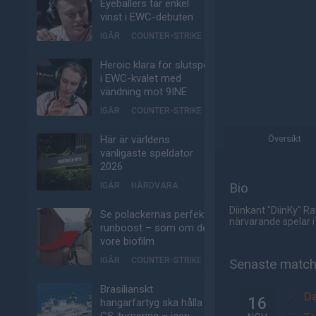
Eyeballers tar enkel
vinst i EWC-debuten
IGÅR
COUNTER-STRIKE
Heroic klara för slutspel
i EWC-kvalet med
vändning mot 9INE
IGÅR
COUNTER-STRIKE
Här är världens
Översikt
vanligaste speldator
2026
Bio
IGÅR
HÅRDVARA
Diinkant "DiinKy" R
Se polackernas perfekta
närvarande spelar 
runboost – som om det
vore biofilm
IGÅR
COUNTER-STRIKE
Senaste matc
Brasilianskt
Da
16
hangarfartyg ska hålla