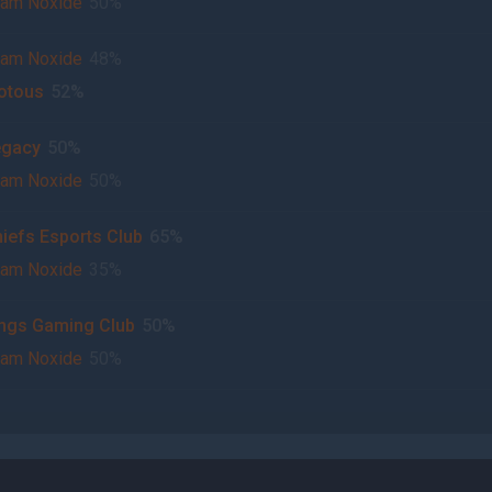
am Noxide
50%
am Noxide
48%
otous
52%
egacy
50%
am Noxide
50%
iefs Esports Club
65%
am Noxide
35%
ngs Gaming Club
50%
am Noxide
50%