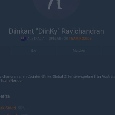
Diinkant "DiinKy" Ravichandran
AUSTRALIA
|
SPELAR FÖR
TEAM NOXIDE
Bio
Matcher
avichandran är en Counter-Strike: Global Offensive-spelare från Australi
i Team Noxide.
herna
rk Sided
50%