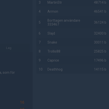
3
MartinStr
48714 b
4
Armon
46541 b
Borttagen användare
5
36124 b
333467
6
Slajd
32400 b
7
Snake
30011 b
Lag
8
Trollis88
25825 b
9
Caprice
17496 b
10
Deathhog
14115 b
a, som för
AD
16