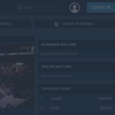
LOGGA IN
DOTA2
LEAGUE OF LEGENDS
AD
KOMMANDE MATCHER
Inga kommande matcher.
SPELADE MATCHER
Inga spelade matcher.
TOPPLISTA TIPSET
1
JacceE
100000 b
2
cYbEr-
78233 b