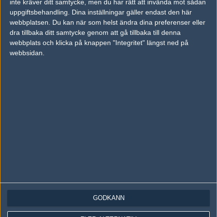
inte kräver ditt samtycke, men du har rätt att invända mot sådan
Följ oss på Instagram
uppgiftsbehandling. Dina inställningar gäller endast den här
Följ oss på Twitch
webbplatsen. Du kan när som helst ändra dina preferenser eller
dra tillbaka ditt samtycke genom att gå tillbaka till denna
Information
webbplats och klicka på knappen "Integritet" längst ned på
webbsidan.
Annonsering
Copyright och Privacy Policy
Användaravtal
Kontakta
Om Fragbite
Copyright Fragbite. Allt innehåll på Fragbite är skyddat enligt
Upphovsrättslagen. Citat eller texter baserade på Fragbites innehåll ska
följas eller föregås av källhänvisning.
Alla åsikter uttryckta på Fragbite representerar varje enskild skribent och
överensstämmer inte nödvändigtvis med Fragbites åsikter.
GODKÄNN
Programmering och design av
Fredric Bohlin
. För frågor rörande sajten
kan du skicka iväg ett email till
vår support
.