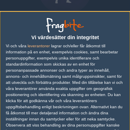
Alfred "p1ke" Mellergårdh
SWEDEN
Vi värdesätter din integritet
Vi och våra
leverantorer
lagrar och/eller får åtkomst till
Översikt
Bio
Matcher
information på en enhet, exempelvis cookies, samt bearbetar
personuppgifter, exempelvis unika identifierare och
standardinformation som skickas av en enhet för
Senaste matcherna
personanpassade annonser och andra typer av innehåll,
annons- och innehållsmätning samt målgruppsinsikter, samt för
Inga spelade matcher
att utveckla och förbättra produkter.
Med din tillåtelse kan vi och
våra leverantörer använda exakta uppgifter om geografisk
positionering och identifiering via skanning av enheten. Du kan
Följ oss i social media
klicka för att godkänna vår och våra leverantörers
uppgiftsbehandling enligt beskrivningen ovan. Alternativt kan du
Följ oss på Facebook
få åtkomst till mer detaljerad information och ändra dina
inställningar innan du samtycker eller för att neka samtycke.
Följ oss på Twitter
Observera att viss behandling av dina personuppgifter kanske