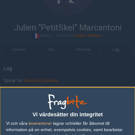
Julien "PetitSkel" Marcantoni
FRANCE
|
SPELAR FÖR
SMOKE CRIMINALS
Översikt
Bio
Matcher
Lag
Lag
Spelar för
Smoke Criminals
.
Lagkamrater
Xaisty
Vi värdesätter din integritet
Hugo Lindvall
Vi och våra
leverantorer
lagrar och/eller får åtkomst till
information på en enhet, exempelvis cookies, samt bearbetar