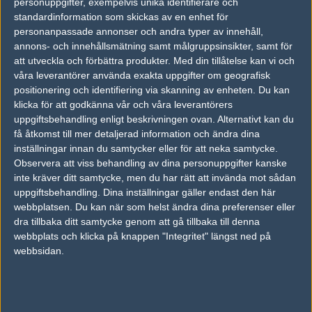
personuppgifter, exempelvis unika identifierare och
Fearoth
standardinformation som skickas av en enhet för
Enzo Mestari
personanpassade annonser och andra typer av innehåll,
annons- och innehållsmätning samt målgruppsinsikter, samt för
att utveckla och förbättra produkter.
Med din tillåtelse kan vi och
buue
våra leverantörer använda exakta uppgifter om geografisk
Netanel Turnpu
positionering och identifiering via skanning av enheten. Du kan
klicka för att godkänna vår och våra leverantörers
uppgiftsbehandling enligt beskrivningen ovan. Alternativt kan du
lainNy
få åtkomst till mer detaljerad information och ändra dina
Dilans Feldmanis
inställningar innan du samtycker eller för att neka samtycke.
Observera att viss behandling av dina personuppgifter kanske
inte kräver ditt samtycke, men du har rätt att invända mot sådan
Gauthierlelelele
uppgiftsbehandling. Dina inställningar gäller endast den här
Gauthier Caron
webbplatsen. Du kan när som helst ändra dina preferenser eller
dra tillbaka ditt samtycke genom att gå tillbaka till denna
webbplats och klicka på knappen "Integritet" längst ned på
PetitSkel
webbsidan.
Julien Marcantoni
VKLL