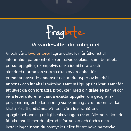
Alex "Machine" Richardson
UNITED KINGDOM
Vi värdesätter din integritet
Översikt
Bio
Matcher
Vi och våra
leverantorer
lagrar och/eller får åtkomst till
information på en enhet, exempelvis cookies, samt bearbetar
Bio
personuppgifter, exempelvis unika identifierare och
standardinformation som skickas av en enhet för
Alex "Machine" Richardson är en Counter-Strike: Global Offensive-
personanpassade annonser och andra typer av innehåll,
spelare från United Kingdom.
annons- och innehållsmätning samt målgruppsinsikter, samt för
att utveckla och förbättra produkter.
Med din tillåtelse kan vi och
Senaste matcherna
våra leverantörer använda exakta uppgifter om geografisk
Inga spelade matcher
positionering och identifiering via skanning av enheten. Du kan
klicka för att godkänna vår och våra leverantörers
uppgiftsbehandling enligt beskrivningen ovan. Alternativt kan du
få åtkomst till mer detaljerad information och ändra dina
Följ oss i social media
inställningar innan du samtycker eller för att neka samtycke.