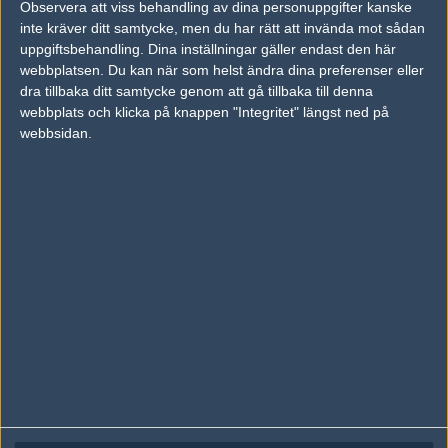
Observera att viss behandling av dina personuppgifter kanske
Följ oss på Facebook
inte kräver ditt samtycke, men du har rätt att invända mot sådan
Följ oss på Twitter
uppgiftsbehandling. Dina inställningar gäller endast den här
webbplatsen. Du kan när som helst ändra dina preferenser eller
Följ oss på Instagram
dra tillbaka ditt samtycke genom att gå tillbaka till denna
webbplats och klicka på knappen "Integritet" längst ned på
Följ oss på Twitch
webbsidan.
Information
Annonsering
Copyright och Privacy Policy
Användaravtal
Kontakta
Om Fragbite
Copyright Fragbite. Allt innehåll på Fragbite är skyddat enligt
Upphovsrättslagen. Citat eller texter baserade på Fragbites innehåll ska
följas eller föregås av källhänvisning.
Alla åsikter uttryckta på Fragbite representerar varje enskild skribent och