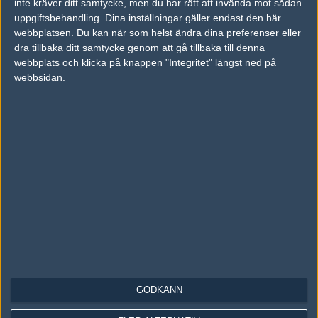
inte kräver ditt samtycke, men du har rätt att invända mot sådan
Följ oss på Instagram
uppgiftsbehandling. Dina inställningar gäller endast den här
Följ oss på Twitch
webbplatsen. Du kan när som helst ändra dina preferenser eller
dra tillbaka ditt samtycke genom att gå tillbaka till denna
Information
webbplats och klicka på knappen "Integritet" längst ned på
webbsidan.
Annonsering
Copyright och Privacy Policy
Användaravtal
Kontakta
Om Fragbite
Copyright Fragbite. Allt innehåll på Fragbite är skyddat enligt
Upphovsrättslagen. Citat eller texter baserade på Fragbites innehåll ska
följas eller föregås av källhänvisning.
Alla åsikter uttryckta på Fragbite representerar varje enskild skribent och
överensstämmer inte nödvändigtvis med Fragbites åsikter.
GODKÄNN
Programmering och design av
Fredric Bohlin
. För frågor rörande sajten
kan du skicka iväg ett email till
vår support
.