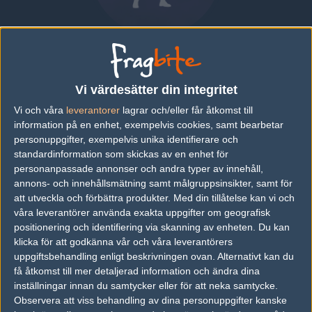
Ruslan "yab0ku-" Kekot
UKRAINE
|
SPELAR FÖR
NATUS VINCERE JUNIOR
Vi värdesätter din integritet
Vi och våra
leverantorer
lagrar och/eller får åtkomst till
Översikt
Bio
Matcher
Lag
information på en enhet, exempelvis cookies, samt bearbetar
personuppgifter, exempelvis unika identifierare och
standardinformation som skickas av en enhet för
Senaste matcherna
personanpassade annonser och andra typer av innehåll,
annons- och innehållsmätning samt målgruppsinsikter, samt för
Inga spelade matcher
att utveckla och förbättra produkter.
Med din tillåtelse kan vi och
våra leverantörer använda exakta uppgifter om geografisk
positionering och identifiering via skanning av enheten. Du kan
Följ oss i social media
klicka för att godkänna vår och våra leverantörers
uppgiftsbehandling enligt beskrivningen ovan. Alternativt kan du
Följ oss på Facebook
få åtkomst till mer detaljerad information och ändra dina
inställningar innan du samtycker eller för att neka samtycke.
Följ oss på Twitter
Observera att viss behandling av dina personuppgifter kanske