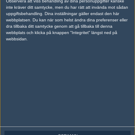
Observera att viss behandling av dina personuppgifter kanske
inte kräver ditt samtycke, men du har rätt att invända mot sådan
Följ oss på Twitter
uppgiftsbehandling. Dina inställningar gäller endast den här
webbplatsen. Du kan när som helst ändra dina preferenser eller
Följ oss på Instagram
dra tillbaka ditt samtycke genom att gå tillbaka till denna
Följ oss på Twitch
webbplats och klicka på knappen "Integritet" längst ned på
webbsidan.
Information
Annonsering
Copyright och Privacy Policy
Användaravtal
Kontakta
Om Fragbite
Copyright Fragbite. Allt innehåll på Fragbite är skyddat enligt
Upphovsrättslagen. Citat eller texter baserade på Fragbites innehåll ska
följas eller föregås av källhänvisning.
Alla åsikter uttryckta på Fragbite representerar varje enskild skribent och