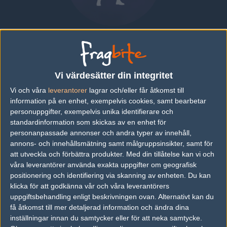
Jan "POLO" Polak
POLAND
|
SPELAR FÖR
TEAM SINGULARITY
Vi värdesätter din integritet
Översikt
Bio
Matcher
Lag
Vi och våra
leverantorer
lagrar och/eller får åtkomst till
information på en enhet, exempelvis cookies, samt bearbetar
personuppgifter, exempelvis unika identifierare och
Senaste matcherna
standardinformation som skickas av en enhet för
personanpassade annonser och andra typer av innehåll,
Team Singularity
50%
12
annons- och innehållsmätning samt målgruppsinsikter, samt för
14
att utveckla och förbättra produkter.
Med din tillåtelse kan vi och
Eternal Fire
50%
16
FEB
våra leverantörer använda exakta uppgifter om geografisk
positionering och identifiering via skanning av enheten. Du kan
klicka för att godkänna vår och våra leverantörers
uppgiftsbehandling enligt beskrivningen ovan. Alternativt kan du
Följ oss i social media
få åtkomst till mer detaljerad information och ändra dina
inställningar innan du samtycker eller för att neka samtycke.
Följ oss på Facebook