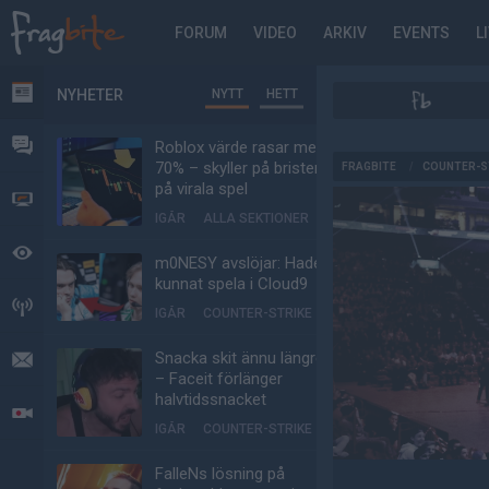
FORUM
VIDEO
ARKIV
EVENTS
L
NYHETER
NYTT
HETT
NYHETER
FORUM
Roblox värde rasar med
AD
70% – skyller på bristen
FRAGBITE
/
COUNTER-S
på virala spel
VIDEO
IGÅR
ALLA SEKTIONER
BEVAKAT
m0NESY avslöjar: Hade
kunnat spela i Cloud9
HÄNDELSER
IGÅR
COUNTER-STRIKE
Snacka skit ännu längre
MEDDELANDEN
– Faceit förlänger
halvtidssnacket
LIVESÄNDNINGAR
IGÅR
COUNTER-STRIKE
FalleNs lösning på