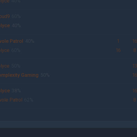
lyce
40%
oud9
60%
lyce
40%
ole Patrol
40%
1
1
lyce
60%
16
8
lyce
50%
1
mplexity Gaming
50%
1
lyce
38%
1
ole Patrol
62%
8