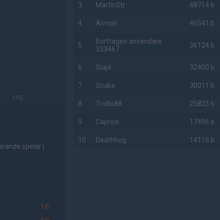
3
MartinStr
48714 b
4
Armon
46541 b
Borttagen användare
5
36124 b
333467
6
Slajd
32400 b
7
Snake
30011 b
Lag
8
Trollis88
25825 b
9
Caprice
17496 b
10
Deathhog
14115 b
arande spelar i
AD
16