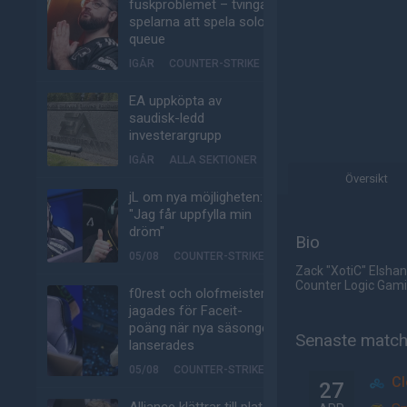
fuskproblemet – tvinga
spelarna att spela solo-
queue
IGÅR
COUNTER-STRIKE
EA uppköpta av
saudisk-ledd
investerargrupp
IGÅR
ALLA SEKTIONER
Översikt
jL om nya möjligheten:
"Jag får uppfylla min
dröm"
Bio
05/08
COUNTER-STRIKE
Zack "XotiC" Elshan
Counter Logic Gam
f0rest och olofmeister
jagades för Faceit-
poäng när nya säsongen
Senaste matc
lanserades
05/08
COUNTER-STRIKE
C
27