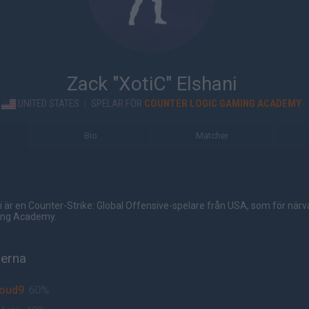
Zack "XotiC" Elshani
UNITED STATES
|
SPELAR FÖR
COUNTER LOGIC GAMING ACADEMY
Bio
Matcher
i är en Counter-Strike: Global Offensive-spelare från USA, som för närv
ing Academy.
herna
loud9
60%