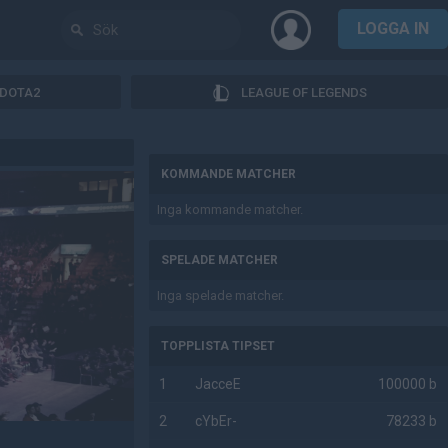
LOGGA IN
DOTA2
LEAGUE OF LEGENDS
AD
KOMMANDE MATCHER
Inga kommande matcher.
SPELADE MATCHER
Inga spelade matcher.
TOPPLISTA TIPSET
1
JacceE
100000 b
2
cYbEr-
78233 b