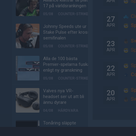
Alliance klättrar till plats
Sp
APR
17 på världsrankingen
05/08
COUNTER-STRIKE
Cl
27
Sp
APR
Johnny Speeds ute ur
Stake Pulse efter kross i
semifinalen
Sw
23
05/08
COUNTER-STRIKE
Sp
APR
Alla de 100 bästa
Premier-spelarna fuskar
Sp
22
enligt ny granskning
Co
APR
05/08
COUNTER-STRIKE
Sp
Valves nya VR-
20
headset ser ut att bli
Sw
APR
ännu dyrare
04/08
HÅRDVARA
Tonåring släppte
skämtspel för 1 900 kr –
tjänade miljoner