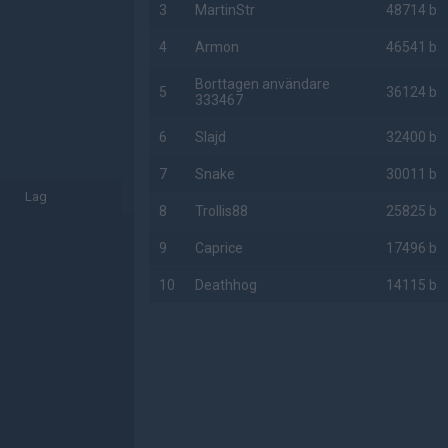
3
MartinStr
48714 b
4
Armon
46541 b
Borttagen användare
5
36124 b
333467
6
Slajd
32400 b
7
Snake
30011 b
Lag
8
Trollis88
25825 b
9
Caprice
17496 b
10
Deathhog
14115 b
AD