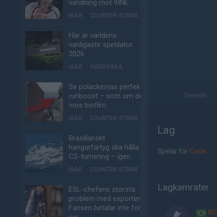
vändning mot 9INE
IGÅR
COUNTER-STRIKE
Här är världens
vanligaste speldator
2026
IGÅR
HÅRDVARA
Se polackernas perfekta
runboost – som om det
Översikt
vore biofilm
IGÅR
COUNTER-STRIKE
Lag
Brasilianskt
hangarfartyg ska hålla
Spelar för
Case
.
CS-turnering – igen
IGÅR
COUNTER-STRIKE
Lagkamrater
ESL-chefens största
problem med esporten:
Fansen betalar inte för
R