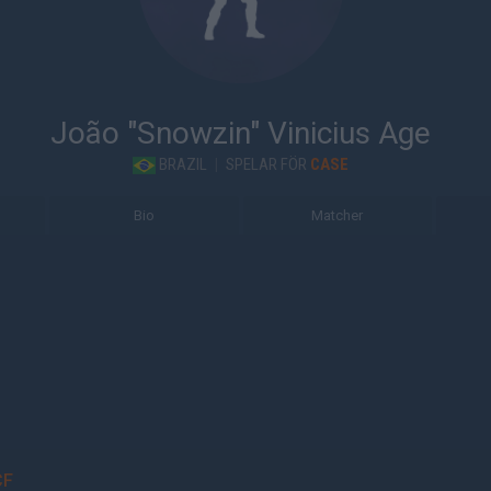
João "Snowzin" Vinicius Age
BRAZIL
|
SPELAR FÖR
CASE
Bio
Matcher
CF