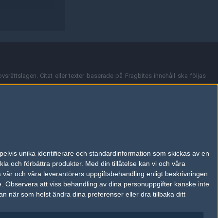
vsrättslagen. Citat eller texter baserade på Fragbites innehåll ska följas
nt och överensstämmer inte nödvändigtvis med Fragbites åsikter.
en kan du skicka iväg ett email till
vår support
.
tion så som t.ex. användarnamn. Cookies sparas även när man deltar i
pelvis unika identifierare och standardinformation som skickas av en
du stänga av cookies i din webbläsares inställningar eller välja att inte
la och förbättra produkter.
Med din tillåtelse kan vi och våra
ktronisk kommunikation som trädde i kraft 25 juli 2003.
a vår och våra leverantörers uppgiftsbehandling enligt beskrivningen
e.
Observera att viss behandling av dina personuppgifter kanske inte
 när som helst ändra dina preferenser eller dra tillbaka ditt