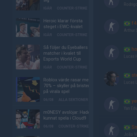
sig
Rodrigo
IGÅR
COUNTER-STRIKE
Heroic klarar första
f4
steget i EWC-kvalet
Arthur 
IGÅR
COUNTER-STRIKE
Så följer du Eyeballers
ho
matcher i kvalet till
Lucas 
Esports World Cup
IGÅR
COUNTER-STRIKE
st
Roblox värde rasar med
Lucas 
70% – skyller på bristen
på virala spel
06/08
ALLA SEKTIONER
ye
Yan Ed
m0NESY avslöjar: Hade
kunnat spela i Cloud9
06/08
COUNTER-STRIKE
Sn
João Vi