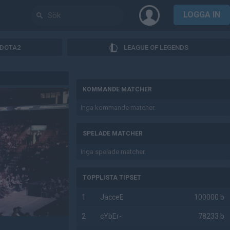
LOGGA IN
DOTA2
LEAGUE OF LEGENDS
AD
KOMMANDE MATCHER
Inga kommande matcher.
SPELADE MATCHER
Inga spelade matcher.
TOPPLISTA TIPSET
1
JacceE
100000 b
2
cYbEr-
78233 b