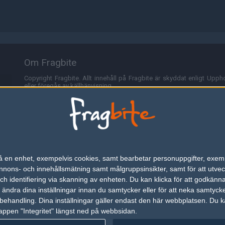
Om Fragbite
Copyright Fragbite. Allt innehåll på Fragbite är skyddat enligt Uppho
eller föregås av källhänvisning.
Alla åsikter uttryckta på Fragbite representerar varje enskild skribe
Programmering och design av
Fredric Bohlin
. För frågor rörande sajt
Cookies
Fragbite använder cookies för att spara användarspecifik informa
n på en enhet, exempelvis cookies, samt bearbetar personuppgifter, exem
omröstningar och för att föra statistik. För att slippa cookies kan 
ons- och innehållsmätning samt målgruppsinsikter, samt för att utveck
besöka Fragbite. Den här textraden finns här på grund av lagen om ele
h identifiering via skanning av enheten. Du kan klicka för att godkänn
h ändra dina inställningar innan du samtycker eller för att neka samtyck
Annonsering
behandling. Dina inställningar gäller endast den här webbplatsen. Du kan
appen "Integritet" längst ned på webbsidan.
Är du intresserad av att annonsera på Fragbite,
tryck här
.