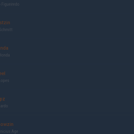
 Figueiredo
stzin
Schmitt
nda
Honda
eel
Lopes
pz
uardo
owzin
nicius Age