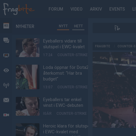
FORUM
VIDEO
ARKIV
EVENTS
L
NYHETER
NYTT
HETT
NYHETER
FORUM
Eyeballers vidare till
AD
slutspel i EWC-kvalet
FRAGBITE
/
COUNTER-S
17:24
COUNTER-STRIKE
VIDEO
Loda öppnar för Dota2-
BEVAKAT
återkomst: "Har bra
budget"
HÄNDELSER
13:07
COUNTER-STRIKE
Eyeballers tar enkel
MEDDELANDEN
vinst i EWC-debuten
IGÅR
COUNTER-STRIKE
LIVESÄNDNINGAR
Heroic klara för slutspel
i EWC-kvalet med