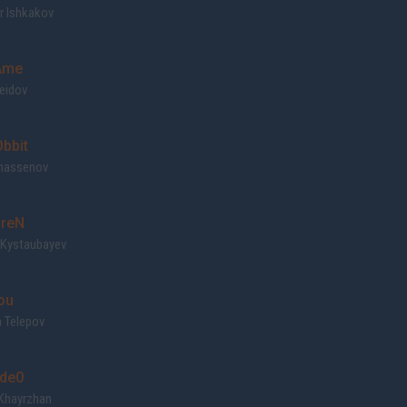
r Ishkakov
Ame
eidov
bbit
hassenov
reN
 Kystaubayev
ou
 Telepov
de0
Khayrzhan