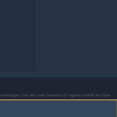
vsrättslagen. Citat eller texter baserade på Fragbites innehåll ska följas
nt och överensstämmer inte nödvändigtvis med Fragbites åsikter.
en kan du skicka iväg ett email till
vår support
.