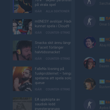
70% – skyller på bristen
Sanzha
på virala spel
IGÅR
ALLA SEKTIONER
fl
m0NESY avslöjar: Hade
Omar S
kunnat spela i Cloud9
IGÅR
COUNTER-STRIKE
HO
Snacka skit ännu längre
Abay K
– Faceit förlänger
halvtidssnacket
IGÅR
COUNTER-STRIKE
Ad
Dauren
FalleNs lösning på
fuskproblemet – tvinga
spelarna att spela solo-
m
queue
Rustem
IGÅR
COUNTER-STRIKE
EA uppköpta av
ka
saudisk-ledd
Aydos 
investerargrupp