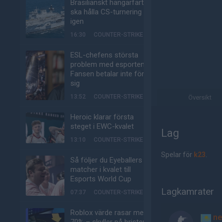
Brasilianskt hangarfartyg
ska hålla CS-turnering –
igen
16:30
COUNTER-STRIKE
ESL-chefens största
problem med esporten:
Fansen betalar inte för
sig
13:52
COUNTER-STRIKE
Översikt
Heroic klarar första
steget i EWC-kvalet
Lag
13:10
COUNTER-STRIKE
Spelar för
k23
.
Så följer du Eyeballers
matcher i kvalet till
Esports World Cup
Lagkamrater
07:37
COUNTER-STRIKE
Roblox värde rasar med
ne