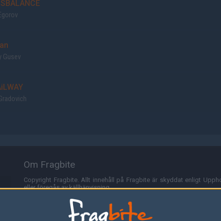
ISBALANCE
Egorov
ian
y Gusev
iLWAY
Gradovich
Om Fragbite
Copyright Fragbite. Allt innehåll på Fragbite är skyddat enligt Uppho
eller föregås av källhänvisning.
Alla åsikter uttryckta på Fragbite representerar varje enskild skribe
Programmering och design av
Fredric Bohlin
. För frågor rörande sajt