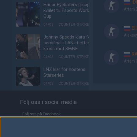
iD
Här är Eyeballers grupp i
Artem 
kvalet till Esports World
Cup
04/08
COUNTER-STRIKE
El
Alekse
Johnny Speeds klara för
semifinal i LAN:et efter
kross mot SHiNE
RA
04/08
COUNTER-STRIKE
Artem 
LNZ klar för höstens
Starseries
04/08
COUNTER-STRIKE
Biljetterna till Majorn i
Följ oss i social media
Buenos Aires är ute
04/08
COUNTER-STRIKE
Följ oss på Facebook
Johnny Speeds vidare till
Följ oss på Twitter
slutspel – skickar hem
Metizport från Stake
Följ oss på Instagram