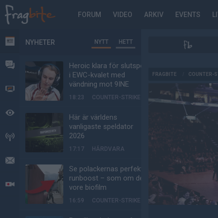
FORUM
VIDEO
ARKIV
EVENTS
L
NYHETER
NYTT
HETT
NYHETER
FORUM
Heroic klara för slutspel
AD
i EWC-kvalet med
FRAGBITE
/
COUNTER-S
vändning mot 9INE
VIDEO
18:23
COUNTER-STRIKE
BEVAKAT
Här är världens
vanligaste speldator
2026
HÄNDELSER
17:17
HÅRDVARA
MEDDELANDEN
Se polackernas perfekta
runboost – som om det
LIVESÄNDNINGAR
vore biofilm
16:59
COUNTER-STRIKE