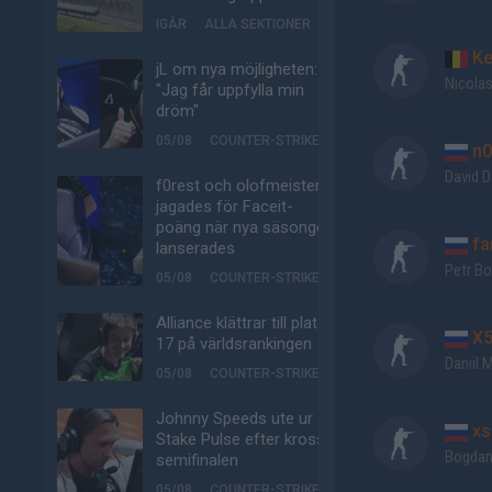
IGÅR
ALLA SEKTIONER
Ke
jL om nya möjligheten:
Nicola
"Jag får uppfylla min
dröm"
05/08
COUNTER-STRIKE
n0
David D
f0rest och olofmeister
jagades för Faceit-
poäng när nya säsongen
fa
lanserades
Petr Bo
05/08
COUNTER-STRIKE
Alliance klättrar till plats
X5
17 på världsrankingen
Daniil 
05/08
COUNTER-STRIKE
Johnny Speeds ute ur
xs
Stake Pulse efter kross i
Bogdan
semifinalen
05/08
COUNTER-STRIKE