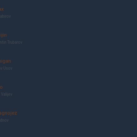
ax
abirov
jin
tin Trubarov
nigan
av Usov
o
Valijev
gnojez
Rodnov