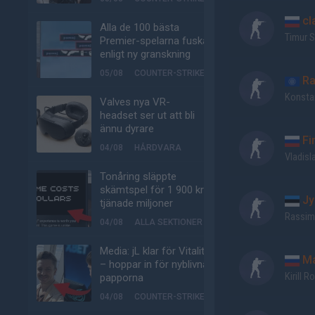
cl
Alla de 100 bästa
Timur S
Premier-spelarna fuskar
enligt ny granskning
05/08
COUNTER-STRIKE
Rai
Konstan
Valves nya VR-
headset ser ut att bli
ännu dyrare
Fi
04/08
HÅRDVARA
Vladisl
Tonåring släppte
skämtspel för 1 900 kr –
Jy
tjänade miljoner
Rassim 
04/08
ALLA SEKTIONER
Media: jL klar för Vitality
Ma
– hoppar in för nyblivna
Kirill 
papporna
04/08
COUNTER-STRIKE