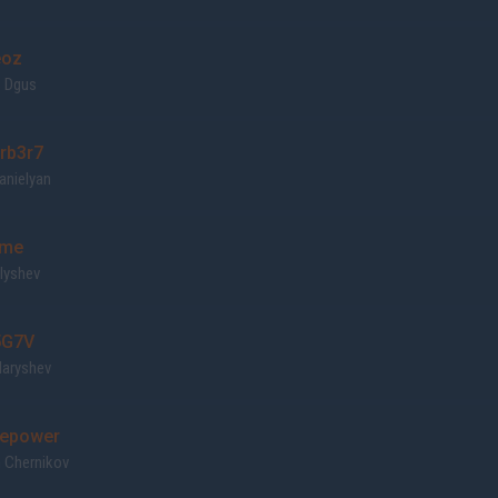
oz
s Dgus
rb3r7
anielyan
me
lyshev
G7V
Maryshev
epower
 Chernikov