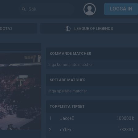
LOGGA IN
DOTA2
LEAGUE OF LEGENDS
AD
KOMMANDE MATCHER
Inga kommande matcher.
SPELADE MATCHER
Inga spelade matcher.
TOPPLISTA TIPSET
1
JacceE
100000 b
2
cYbEr-
78233 b