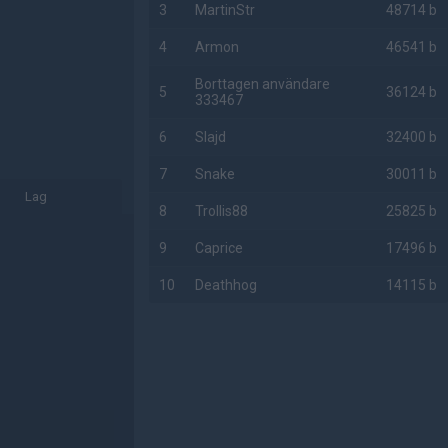
3
MartinStr
48714 b
4
Armon
46541 b
Borttagen användare
5
36124 b
333467
6
Slajd
32400 b
7
Snake
30011 b
Lag
8
Trollis88
25825 b
9
Caprice
17496 b
10
Deathhog
14115 b
AD