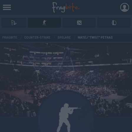
AD
FRAGBITE
/
COUNTER-STRIKE
/
SPELARE
/
MATĚJ "TWIST" PETRÁŠ