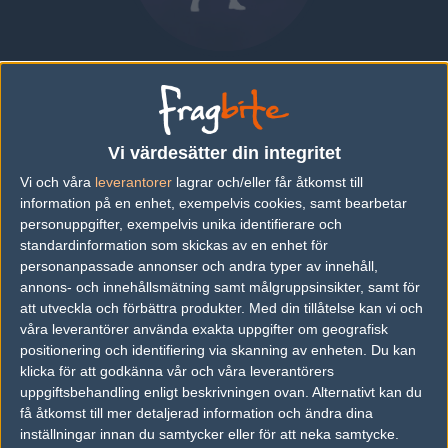
Matěj "twist" Petráš
CZECH REPUBLIC
|
SPELAR FÖR
GUNRUNNERS
Vi värdesätter din integritet
Översikt
Bio
Matcher
Lag
Vi och våra
leverantorer
lagrar och/eller får åtkomst till
information på en enhet, exempelvis cookies, samt bearbetar
Bio
personuppgifter, exempelvis unika identifierare och
standardinformation som skickas av en enhet för
Matěj "twist" Petráš är en Counter-Strike: Global Offensive-spelare
personanpassade annonser och andra typer av innehåll,
från Czech Republic, som för närvarande spelar i Gunrunners.
annons- och innehållsmätning samt målgruppsinsikter, samt för
att utveckla och förbättra produkter.
Med din tillåtelse kan vi och
Senaste matcherna
våra leverantörer använda exakta uppgifter om geografisk
Inga spelade matcher
positionering och identifiering via skanning av enheten. Du kan
klicka för att godkänna vår och våra leverantörers
uppgiftsbehandling enligt beskrivningen ovan. Alternativt kan du
få åtkomst till mer detaljerad information och ändra dina
Följ oss i social media
inställningar innan du samtycker eller för att neka samtycke.