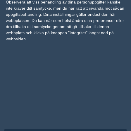
Observera att viss behandling av dina personuppgifter kanske
Följ oss på Facebook
inte kräver ditt samtycke, men du har rätt att invända mot sådan
Följ oss på Twitter
uppgiftsbehandling. Dina inställningar gäller endast den här
webbplatsen. Du kan när som helst ändra dina preferenser eller
Följ oss på Instagram
dra tillbaka ditt samtycke genom att gå tillbaka till denna
webbplats och klicka på knappen "Integritet" längst ned på
Följ oss på Twitch
webbsidan.
Information
Annonsering
Copyright och Privacy Policy
Användaravtal
Kontakta
Om Fragbite
Copyright Fragbite. Allt innehåll på Fragbite är skyddat enligt
Upphovsrättslagen. Citat eller texter baserade på Fragbites innehåll ska
följas eller föregås av källhänvisning.
Alla åsikter uttryckta på Fragbite representerar varje enskild skribent och