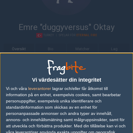
Emre "duggyversus" Oktay
TURKEY
|
SPELAR FÖR
ETERNAL FIRE
Översikt
Bio
Matcher
Lag
Bio
Emre "duggyversus" Oktay är en Counter-Strike: Global Offensive-
Vi värdesätter din integritet
spelare från Turkey, som för närvarande spelar i Eternal Fire.
Vi och våra
leverantorer
lagrar och/eller får åtkomst till
Senaste matcherna
information på en enhet, exempelvis cookies, samt bearbetar
personuppgifter, exempelvis unika identifierare och
OG
63%
14
14
0
standardinformation som skickas av en enhet för
20
personanpassade annonser och andra typer av innehåll,
Eternal Fire
37%
16
16
2
APR
annons- och innehållsmätning samt målgruppsinsikter, samt för
att utveckla och förbättra produkter.
Med din tillåtelse kan vi och
Fnatic
62%
12
16
13
1
våra leverantörer använda exakta uppgifter om geografisk