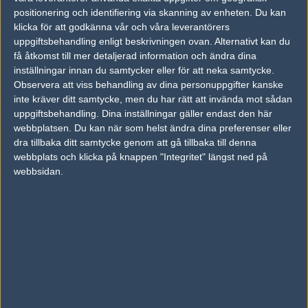
19
positionering och identifiering via skanning av enheten. Du kan
Eternal Fire
3
16
12
16
2
APR
8%
klicka för att godkänna vår och våra leverantörers
uppgiftsbehandling enligt beskrivningen ovan. Alternativt kan du
Team Vitality
56%
16
18
få åtkomst till mer detaljerad information och ändra dina
Eternal Fire
44%
11
inställningar innan du samtycker eller för att neka samtycke.
APR
Observera att viss behandling av dina personuppgifter kanske
inte kräver ditt samtycke, men du har rätt att invända mot sådan
Eternal Fire
50%
22
17
uppgiftsbehandling. Dina inställningar gäller endast den här
Dignitas
50%
20
APR
webbplatsen. Du kan när som helst ändra dina preferenser eller
dra tillbaka ditt samtycke genom att gå tillbaka till denna
webbplats och klicka på knappen "Integritet" längst ned på
Faze Clan
75%
16
17
webbsidan.
Eternal Fire
25%
4
APR
Följ oss i social media
Följ oss på Facebook
Följ oss på Twitter