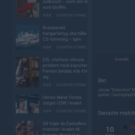
runboost – som om det
vore biofilm
IGÅR
COUNTER-STRIKE
Brasilianskt
hangarfartyg ska hålla
CS-turnering – igen
IGÅR
COUNTER-STRIKE
ESL-chefens största
Översikt
problem med esporten:
Fansen betalar inte för
sig
Bio
IGÅR
COUNTER-STRIKE
Jonas "Delection" M
spelar i GameplayD
Heroic klarar första
steget i EWC-kvalet
IGÅR
COUNTER-STRIKE
Senaste matc
Så följer du Eyeballers
Te
10
matcher i kvalet till