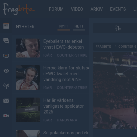
FORUM
VIDEO
ARKIV
EVENTS
L
NYHETER
NYTT
HETT
NYHETER
FORUM
Eyeballers tar enkel
AD
vinst i EWC-debuten
FRAGBITE
/
COUNTER-S
IGÅR
COUNTER-STRIKE
VIDEO
Heroic klara för slutspel
BEVAKAT
i EWC-kvalet med
vändning mot 9INE
HÄNDELSER
IGÅR
COUNTER-STRIKE
Här är världens
MEDDELANDEN
vanligaste speldator
2026
LIVESÄNDNINGAR
IGÅR
HÅRDVARA
Se polackernas perfekta