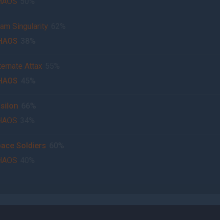
HAOS
50%
am Singularity
62%
HAOS
38%
ternate Attax
55%
HAOS
45%
silon
66%
HAOS
34%
ace Soldiers
60%
HAOS
40%