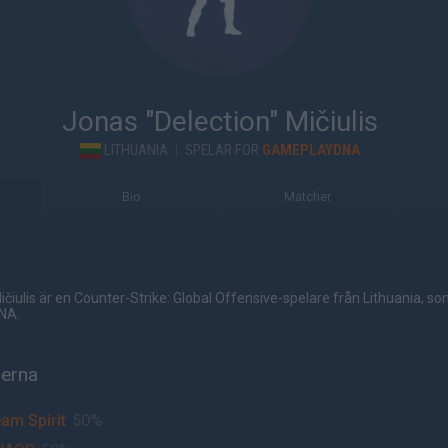
Jonas "Delection" Mičiulis
LITHUANIA
|
SPELAR FÖR
GAMEPLAYDNA
Bio
Matcher
ičiulis är en Counter-Strike: Global Offensive-spelare från Lithuania, s
NA.
herna
am Spirit
50%