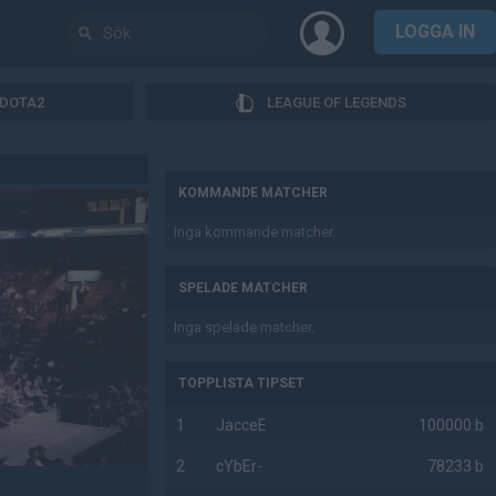
LOGGA IN
DOTA2
LEAGUE OF LEGENDS
AD
KOMMANDE MATCHER
Inga kommande matcher.
SPELADE MATCHER
Inga spelade matcher.
TOPPLISTA TIPSET
1
JacceE
100000 b
2
cYbEr-
78233 b