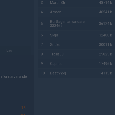
3
MartinStr
48714 b
4
Armon
46541 b
Borttagen användare
5
36124 b
333467
6
Slajd
32400 b
7
Snake
30011 b
Lag
8
Trollis88
25825 b
9
Caprice
17496 b
10
Deathhog
14115 b
om för närvarande
AD
16