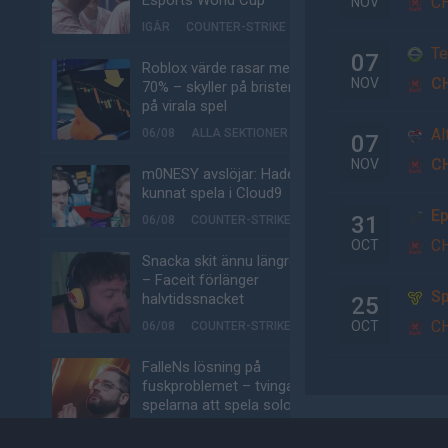
Esports World Cup
C
NOV
IGÅR
COUNTER-STRIKE
Te
07
Roblox värde rasar med
C
NOV
70% – skyller på bristen
på virala spel
Al
06/08
ALLA SEKTIONER
07
C
NOV
m0NESY avslöjar: Hade
kunnat spela i Cloud9
Ep
31
06/08
COUNTER-STRIKE
C
OCT
Snacka skit ännu längre
– Faceit förlänger
Sp
halvtidssnacket
25
C
OCT
06/08
COUNTER-STRIKE
FalleNs lösning på
fuskproblemet – tvinga
spelarna att spela solo-
queue