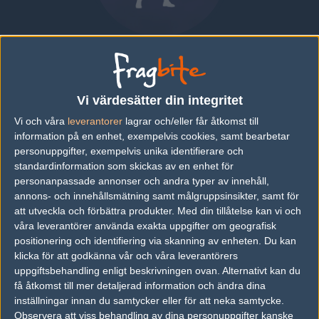
Rafael Rodriguez "FeldmaN"
Barroso
Vi värdesätter din integritet
SPAIN
Vi och våra
leverantorer
lagrar och/eller får åtkomst till
information på en enhet, exempelvis cookies, samt bearbetar
Översikt
Bio
Matcher
personuppgifter, exempelvis unika identifierare och
standardinformation som skickas av en enhet för
personanpassade annonser och andra typer av innehåll,
Senaste matcherna
annons- och innehållsmätning samt målgruppsinsikter, samt för
att utveckla och förbättra produkter.
Med din tillåtelse kan vi och
Inga spelade matcher
våra leverantörer använda exakta uppgifter om geografisk
positionering och identifiering via skanning av enheten. Du kan
klicka för att godkänna vår och våra leverantörers
uppgiftsbehandling enligt beskrivningen ovan. Alternativt kan du
Följ oss i social media
få åtkomst till mer detaljerad information och ändra dina
inställningar innan du samtycker eller för att neka samtycke.
Följ oss på Facebook
Observera att viss behandling av dina personuppgifter kanske