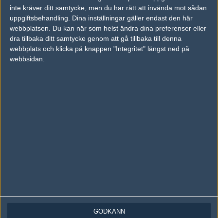
Följ oss på Twitter
inte kräver ditt samtycke, men du har rätt att invända mot sådan
uppgiftsbehandling. Dina inställningar gäller endast den här
Följ oss på Instagram
webbplatsen. Du kan när som helst ändra dina preferenser eller
dra tillbaka ditt samtycke genom att gå tillbaka till denna
Följ oss på Twitch
webbplats och klicka på knappen "Integritet" längst ned på
Information
webbsidan.
Annonsering
Copyright och Privacy Policy
Användaravtal
Kontakta
Om Fragbite
Copyright Fragbite. Allt innehåll på Fragbite är skyddat enligt
Upphovsrättslagen. Citat eller texter baserade på Fragbites innehåll ska
följas eller föregås av källhänvisning.
Alla åsikter uttryckta på Fragbite representerar varje enskild skribent och
överensstämmer inte nödvändigtvis med Fragbites åsikter.
GODKÄNN