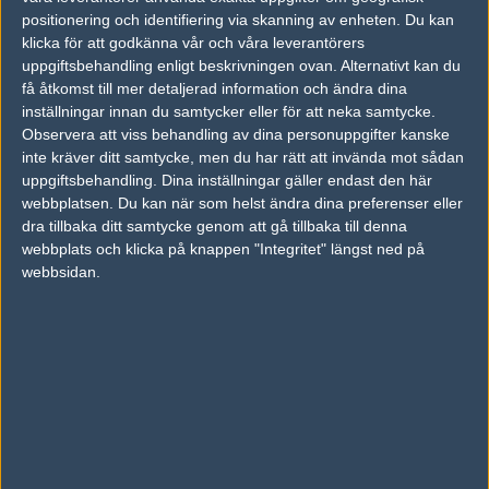
17
positionering och identifiering via skanning av enheten. Du kan
Vexed Gaming
58%
4
5
0
OCT
klicka för att godkänna vår och våra leverantörers
uppgiftsbehandling enligt beskrivningen ovan. Alternativt kan du
BPro Gaming
50%
16
16
2
15
få åtkomst till mer detaljerad information och ändra dina
HAVU Gaming
50%
2
12
0
inställningar innan du samtycker eller för att neka samtycke.
OCT
Observera att viss behandling av dina personuppgifter kanske
inte kräver ditt samtycke, men du har rätt att invända mot sådan
PACT
44%
6
0
11
uppgiftsbehandling. Dina inställningar gäller endast den här
BPro Gaming
56%
16
2
OCT
webbplatsen. Du kan när som helst ändra dina preferenser eller
dra tillbaka ditt samtycke genom att gå tillbaka till denna
webbplats och klicka på knappen "Integritet" längst ned på
BPro Gaming
50%
16
04
webbsidan.
x-kom
50%
10
OCT
Följ oss i social media
Följ oss på Facebook
Följ oss på Twitter