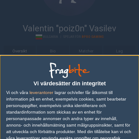
Valentin "poiz0n" Vasilev
BULGARIA
|
SPELAR FÖR
BPRO GAMING
Översikt
Bio
Matcher
Lag
Bio
Valentin "poiz0n" Vasilev är en Counter-Strike: Global Offensive-
Vi värdesätter din integritet
spelare från Bulgaria, som för närvarande spelar i BPro Gaming.
Vi och våra
leverantorer
lagrar och/eller får åtkomst till
Senaste matcherna
information på en enhet, exempelvis cookies, samt bearbetar
personuppgifter, exempelvis unika identifierare och
BPro Gaming
4
16
16
0
2
standardinformation som skickas av en enhet för
18
9%
personanpassade annonser och andra typer av innehåll,
Epsilon
51%
11
13
0
0
OCT
annons- och innehållsmätning samt målgruppsinsikter, samt för
att utveckla och förbättra produkter.
Med din tillåtelse kan vi och
BPro Gaming
42%
16
16
2
våra leverantörer använda exakta uppgifter om geografisk