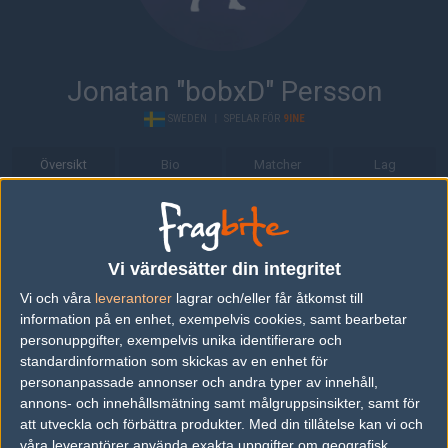
Jonatan "bobxD" Persson
SWEDEN
|
SPELAR FÖR
9INE
Översikt
Bio
Matcher
Lag
Bio
Jonatan "bobxD" Persson är en Counter-Strike: Global Offensive-
Vi värdesätter din integritet
spelare från Sverige, som för närvarande spelar i 9INE.
Vi och våra
leverantorer
lagrar och/eller får åtkomst till
Senaste matcherna
information på en enhet, exempelvis cookies, samt bearbetar
personuppgifter, exempelvis unika identifierare och
AURA
50%
16
standardinformation som skickas av en enhet för
25
personanpassade annonser och andra typer av innehåll,
9INE
50%
14
NOV
annons- och innehållsmätning samt målgruppsinsikter, samt för
att utveckla och förbättra produkter.
Med din tillåtelse kan vi och
X-Gamer
50%
13
våra leverantörer använda exakta uppgifter om geografisk