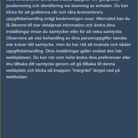
24
positionering och identifiering via skanning av enheten. Du kan
9INE
50%
16
NOV
klicka för att godkänna vår och våra leverantörers
uppgiftsbehandling enligt beskrivningen ovan. Alternativt kan du
9INE
50%
16
23
få åtkomst till mer detaljerad information och ändra dina
Influncr
50%
3
inställningar innan du samtycker eller för att neka samtycke.
NOV
Observera att viss behandling av dina personuppgifter kanske
inte kräver ditt samtycke, men du har rätt att invända mot sådan
9INE
50%
13
23
uppgiftsbehandling. Dina inställningar gäller endast den här
Typ as nice
50%
16
NOV
webbplatsen. Du kan när som helst ändra dina preferenser eller
dra tillbaka ditt samtycke genom att gå tillbaka till denna
webbplats och klicka på knappen "Integritet" längst ned på
9INE
50%
16
16
webbsidan.
Prima eSport
50%
13
NOV
Följ oss i social media
Följ oss på Facebook
Följ oss på Twitter