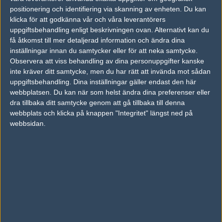
09
positionering och identifiering via skanning av enheten. Du kan
Offset
32%
8
6
0
APR
klicka för att godkänna vår och våra leverantörers
uppgiftsbehandling enligt beskrivningen ovan. Alternativt kan du
Giants Gaming
29%
2
14
0
13
få åtkomst till mer detaljerad information och ändra dina
AGO Esports
71%
16
16
2
inställningar innan du samtycker eller för att neka samtycke.
JUL
Observera att viss behandling av dina personuppgifter kanske
inte kräver ditt samtycke, men du har rätt att invända mot sådan
North
62%
16
12
uppgiftsbehandling. Dina inställningar gäller endast den här
Giants Gaming
38%
8
JUL
webbplatsen. Du kan när som helst ändra dina preferenser eller
dra tillbaka ditt samtycke genom att gå tillbaka till denna
webbplats och klicka på knappen "Integritet" längst ned på
Giants Gaming
55%
20
17
webbsidan.
Movistar Riders
45%
22
JUN
Följ oss i social media
Följ oss på Facebook
Följ oss på Twitter