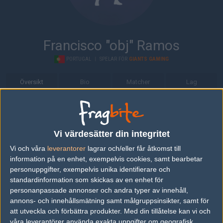
Francisco "obj" Ramos
PORTUGAL
|
SPELAR FÖR
GIANTS GAMING
Översikt
Bio
Matcher
Lag
Bio
Francisco "obj" Ramos är en Counter-Strike: Global Offensive-
Vi värdesätter din integritet
spelare från Portugal, som för närvarande spelar i Giants Gaming.
Vi och våra
leverantorer
lagrar och/eller får åtkomst till
Senaste matcherna
information på en enhet, exempelvis cookies, samt bearbetar
personuppgifter, exempelvis unika identifierare och
Movistar Riders
50%
16
16
2
standardinformation som skickas av en enhet för
09
personanpassade annonser och andra typer av innehåll,
Offset
50%
13
7
0
APR
annons- och innehållsmätning samt målgruppsinsikter, samt för
att utveckla och förbättra produkter.
Med din tillåtelse kan vi och
NoChance
68%
16
16
2
våra leverantörer använda exakta uppgifter om geografisk