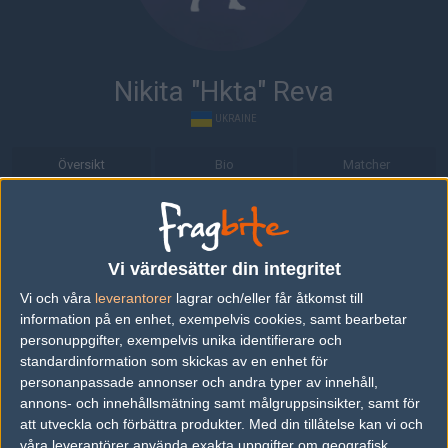
Nikita "Hkta" Reva
UKRAINE
Översikt
Bio
Matcher
Bio
Nikita "Hkta" Reva är en Counter-Strike: Global Offensive-spelare
Vi värdesätter din integritet
från Ukraine.
Vi och våra
leverantorer
lagrar och/eller får åtkomst till
Senaste matcherna
information på en enhet, exempelvis cookies, samt bearbetar
personuppgifter, exempelvis unika identifierare och
Gamerlegion
52%
16
16
2
standardinformation som skickas av en enhet för
08
personanpassade annonser och andra typer av innehåll,
B8
48%
12
10
0
OCT
annons- och innehållsmätning samt målgruppsinsikter, samt för
att utveckla och förbättra produkter.
Med din tillåtelse kan vi och
B8
50%
16
13
7
1
våra leverantörer använda exakta uppgifter om geografisk