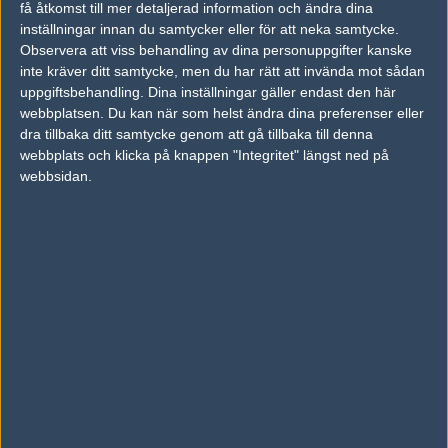
23
få åtkomst till mer detaljerad information och ändra dina
knasigT
50%
19
16
0
AUG
inställningar innan du samtycker eller för att neka samtycke.
Observera att viss behandling av dina personuppgifter kanske
inte kräver ditt samtycke, men du har rätt att invända mot sådan
uppgiftsbehandling. Dina inställningar gäller endast den här
webbplatsen. Du kan när som helst ändra dina preferenser eller
Följ oss i social media
dra tillbaka ditt samtycke genom att gå tillbaka till denna
webbplats och klicka på knappen "Integritet" längst ned på
Följ oss på Facebook
webbsidan.
Följ oss på Twitter
Följ oss på Instagram
Följ oss på Twitch
Information
Annonsering
Copyright och Privacy Policy
Användaravtal
Kontakta